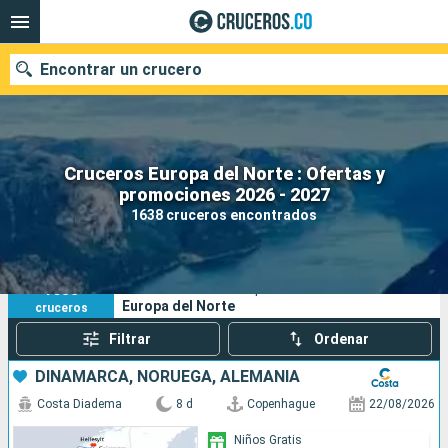
Encontrar un crucero
Cruceros Europa del Norte : Ofertas y
promociones 2026 - 2027
Fecha de salida
1638 cruceros encontrados
Buscar
1638
Sus criterios de búsqueda:
Europa del Norte
cruceros
Filtrar
Ordenar
DINAMARCA, NORUEGA, ALEMANIA
Costa Diadema
8 d
Copenhague
22/08/2026
Niños Gratis