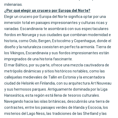
milenarias.
¿Por qué elegir un crucero por Europa del Norte?
Elegir un crucero por Europa del Norte significa optar por una
inmersión total en paisajes impresionantes y culturas ricas y
variadas. Escandinavia te asombrará con sus espectaculares
fiordos en Noruega y sus ciudades que combinan modernidad e
historia, como Oslo, Bergen, Estocolmo y Copenhague, donde el
diseño y la naturaleza coexisten en perfecta armonía. Tierra de
los Vikingos, Escandinavia y sus fiordos impresionantes están
impregnados de una historia fascinante.
El mar Báltico, por su parte, ofrece una mezcla cautivadora de
metrópolis dinámicas y sitios históricos notables, como las
callejuelas medievales de Tallin en Estonia y la encantadora
ciudad de Helsinki en Finlandia, con su arquitectura Art Nouveau
y sus hermosos parques. Antiguamente dominada por la Liga
Hanseática, esta región está llena de tesoros culturales.
Navegando hacia las islas británicas, descubrirás una tierra de
contrastes, entre los paisajes verdes de Irlanda y Escocia, los
misterios del Lago Ness, las tradiciones de las Shetland y las