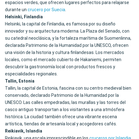
espacios verdes, que ofrecen lugares perfectos para relajarse
durante un
crucero por Suecia
.
Helsinki, Finlandia
Helsinki, la capital de Finlandia, es famosa por su diseño
innovador y su arquitectura moderna. La Plaza del Senado, con
su catedral neoclásica, y la fortaleza marítima de Suomenlinna,
declarada Patrimonio de la Humanidad por la UNESCO, ofrecen
una visión de la historia y cultura finlandesas. Los mercados
locales, como el mercado cubierto de Hakaniemi, permiten
descubrir la gastronomía local con productos frescos y
especialidades regionales.
Tallin, Estonia
Tallin, la capital de Estonia, fascina con su centro medieval bien
conservado, declarado Patrimonio de la Humanidad por la
UNESCO. Las calles empedradas, las murallas y las torres del
casco antiguo transportan a los visitantes a una atmósfera
histórica. La ciudad también ofrece una vibrante escena
artística, tiendas de artesanía local y acogedores cafés.
Reikiavik, Islandia
Reikiavik, una escala imprescindible en los
cruceros por Islandia
,