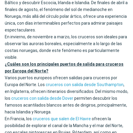
Báltico y descubrir Escocia, Irlanda e Islandia. De finales de abril a
finales de agosto, el fenómeno del sol de medianoche en
Noruega, más allá del círculo polar ártico, ofrece una experiencia
única, con días interminables perfectos para admirar paisajes
espectaculares.
En invierno, de noviembre a marzo, los cruceros son ideales para
observar las auroras boreales, especialmente a lo largo de las
costas noruegas, donde este fenómeno es particularmente
visible.
¿Cuáles son los principales puertos de salida para cruceros
por Europa del Norte?
Varios puertos europeos ofrecen salidas para cruceros por
Europa del Norte. Los
cruceros con salida desde Southampton
,
en Inglaterra, ofrecen itinerarios diversificados. Del mismo modo,
los
cruceros con salida desde Dover
permiten descubrir los
famosos acantilados blancos antes de dirigirse, principalmente,
hacia Islandia y Noruega.
En Francia, los
cruceros que salen de El Havre
ofrecen la
posibilidad de explorar el canal de la Mancha y el mar del Norte,
con escalas pintorescas en Brujas, Róterdam, así como en