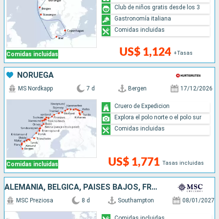
Club de niños gratis desde los 3
Gastronomía italiana
Comidas incluidas
US$ 1,124
+Tasas
Comidas incluidas
NORUEGA
MS Nordkapp
7 d
Bergen
17/12/2026
Cruero de Expedicion
Explora el polo norte o el polo sur
Comidas incluidas
US$ 1,771
Tasas incluidas
Comidas incluidas
ALEMANIA, BÉLGICA, PAISES BAJOS, FRANCIA, REINO UNIDO
MSC Preziosa
8 d
Southampton
08/01/2027
Comidas incluidas