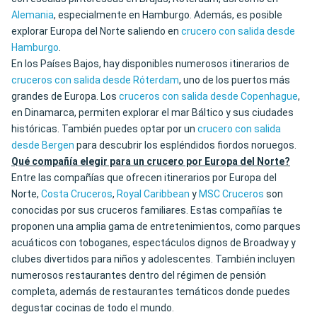
Alemania
, especialmente en Hamburgo. Además, es posible
explorar Europa del Norte saliendo en
crucero con salida desde
Hamburgo
.
En los Países Bajos, hay disponibles numerosos itinerarios de
cruceros con salida desde Róterdam
, uno de los puertos más
grandes de Europa. Los
cruceros con salida desde Copenhague
,
en Dinamarca, permiten explorar el mar Báltico y sus ciudades
históricas. También puedes optar por un
crucero con salida
desde Bergen
para descubrir los espléndidos fiordos noruegos.
Qué compañía elegir para un crucero por Europa del Norte?
Entre las compañías que ofrecen itinerarios por Europa del
Norte,
Costa Cruceros
,
Royal Caribbean
y
MSC Cruceros
son
conocidas por sus cruceros familiares. Estas compañías te
proponen una amplia gama de entretenimientos, como parques
acuáticos con toboganes, espectáculos dignos de Broadway y
clubes divertidos para niños y adolescentes. También incluyen
numerosos restaurantes dentro del régimen de pensión
completa, además de restaurantes temáticos donde puedes
degustar cocinas de todo el mundo.