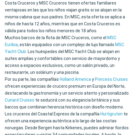
Costa Cruceros y MSC Cruceros tienen ofertas familiares
ventajosas en las que los niños viajan gratis si se alojan en la
misma cabina que sus padres. En MSC, esta oferta se aplica a
niños de hasta 12 años, mientras que en Costa Cruceros es
válida para todos los niños menores de 18 años.
Muchos barcos de la flota de MSC Cruceros, como el
MSC
Euribia
, están equipados con un complejo de lujo llamado
MSC
Yacht Club
. Los huéspedes del MSC Yacht Club se alojan en
suites amplias y confortables con servicio de mayordomo y
acceso a espacios exclusivos, como un salón privado, un
restaurante, un solárium y una piscina.
Por su parte, las compañías
Holland America
y
Princess Cruises
ofrecen experiencias de crucero premium en Europa del Norte,
destacando la gastronomía y un servicio atento y personalizado.
Cunard Cruises
te seducirá con su elegancia británica y sus
barcos que combinan herencia histórica con diseño moderno.
Los cruceros del Coastal Express de la compañía
Hurtigruten
te
ofrecen una experiencia auténtica a lo largo de las costas
noruegas. Desde Bergen hasta Kirkenes, puedes admirar fiordos
espectaculares y visitar 34 comunidades locales. A bordo, la