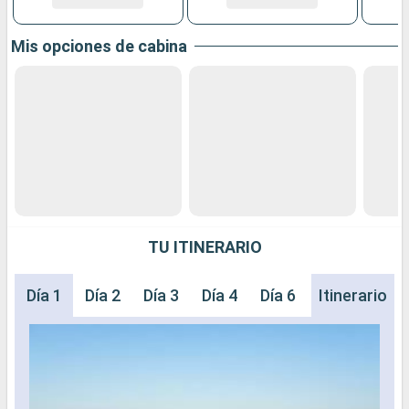
Mis opciones de cabina
TU ITINERARIO
Día 1
Día 2
Día 3
Día 4
Día 6
Día 14
Itinerario