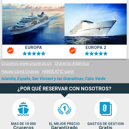
EUROPA
EUROPA 2
Cruceros www.cruceros.co
Cruceros Atlántico
Hapag-Lloyd Cruises
HANSEATIC spirit
Islandia, España, San Vincent y las Granadinas, Cabo Verde
¿POR QUÉ RESERVAR CON NOSOTROS?
MAS DE 10 000
EL MEJOR PRECIO
GASTOS DE GESTION
Cruceros
Garantizado
Gratis