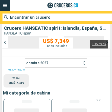
Encontrar un crucero
Crucero HANSEATIC spirit: Islandia, España, San Vincent y las Granadinas, Cabo Verde salida desde Île Saint-Matthieu
HANSEATIC spirit
US$ 7,349
+ 15 fotos
Nuestros destinos
Tasas incluidas
Fecha de salida
octubre 2027
Puertos
Compañías
MEJOR PRECIO
28 Oct
Buscar
US$ 7,349
Mi categoría de cabina