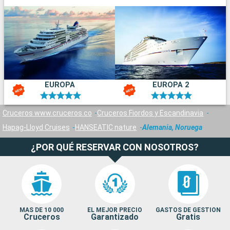
EUROPA
EUROPA 2
Cruceros www.cruceros.co
Cruceros Fiordos y Escandinavia
Hapag-Lloyd Cruises
HANSEATIC nature
Alemania, Noruega
¿POR QUÉ RESERVAR CON NOSOTROS?
MAS DE 10 000
EL MEJOR PRECIO
GASTOS DE GESTION
Cruceros
Garantizado
Gratis