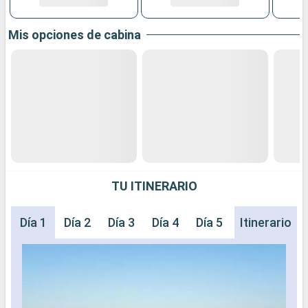
Mis opciones de cabina
TU ITINERARIO
Día 1
Día 2
Día 3
Día 4
Día 5
Día 6
Itinerario
Día 