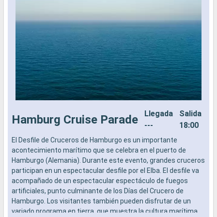
Llegada
Salida
Hamburg Cruise Parade
---
18:00
El Desfile de Cruceros de Hamburgo es un importante
L
acontecimiento marítimo que se celebra en el puerto de
a
Hamburgo (Alemania). Durante este evento, grandes cruceros
b
participan en un espectacular desfile por el Elba. El desfile va
s
acompañado de un espectacular espectáculo de fuegos
e
artificiales, punto culminante de los Días del Crucero de
Hamburgo. Los visitantes también pueden disfrutar de un
variado programa en tierra, que muestra la cultura marítima