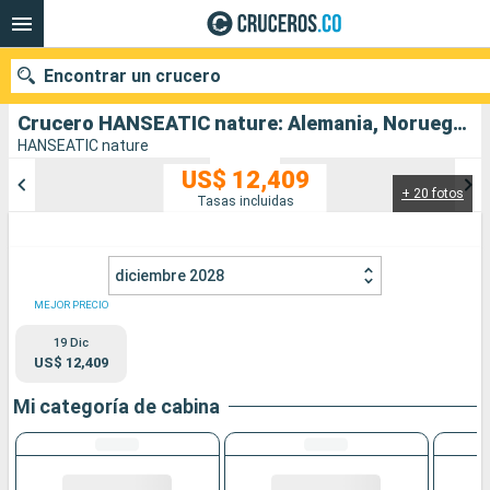
Encontrar un crucero
Crucero HANSEATIC nature: Alemania, Noruega salida desde Hamburg Cruise Parade
HANSEATIC nature
US$ 12,409
+ 20 fotos
Nuestros destinos
Tasas incluidas
Fecha de salida
diciembre 2028
Puertos
Compañías
MEJOR PRECIO
19 Dic
Buscar
US$ 12,409
Mi categoría de cabina