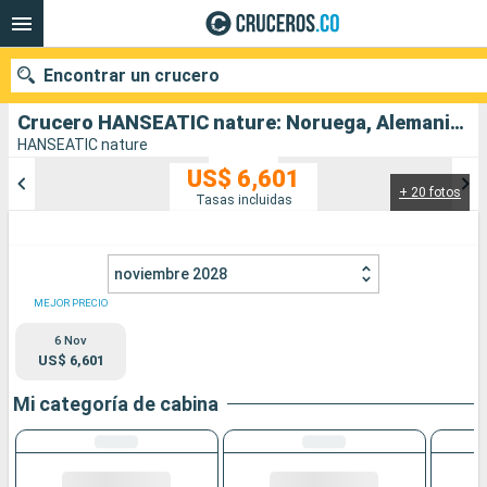
Encontrar un crucero
Crucero HANSEATIC nature: Noruega, Alemania salida desde Tromso
HANSEATIC nature
US$ 6,601
+ 20 fotos
Nuestros destinos
Tasas incluidas
Fecha de salida
noviembre 2028
Puertos
Compañías
MEJOR PRECIO
6 Nov
Buscar
US$ 6,601
Mi categoría de cabina