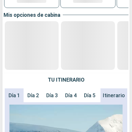
Mis opciones de cabina
TU ITINERARIO
Día 1
Día 2
Día 3
Día 4
Día 5
Día 6
Itinerario
Día 