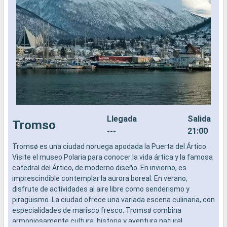
Llegada
Salida
Tromso
---
21:00
Tromsø es una ciudad noruega apodada la Puerta del Ártico.
H
Visite el museo Polaria para conocer la vida ártica y la famosa
b
catedral del Ártico, de moderno diseño. En invierno, es
N
imprescindible contemplar la aurora boreal. En verano,
L
disfrute de actividades al aire libre como senderismo y
c
piragüismo. La ciudad ofrece una variada escena culinaria, con
a
especialidades de marisco fresco. Tromsø combina
y
armoniosamente cultura, historia y aventura natural,
o