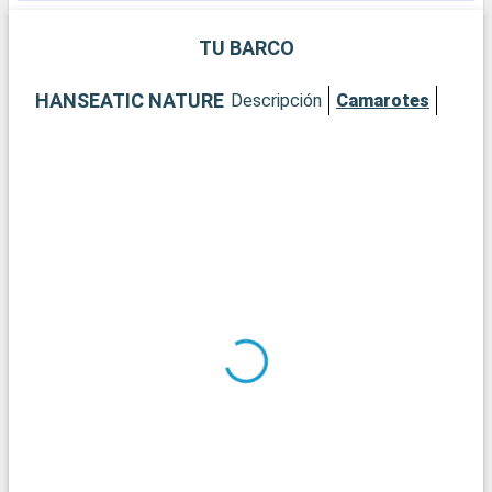
ofreciendo una auténtica experiencia nórdica.
s
r
TU BARCO
HANSEATIC NATURE
Descripción
Camarotes