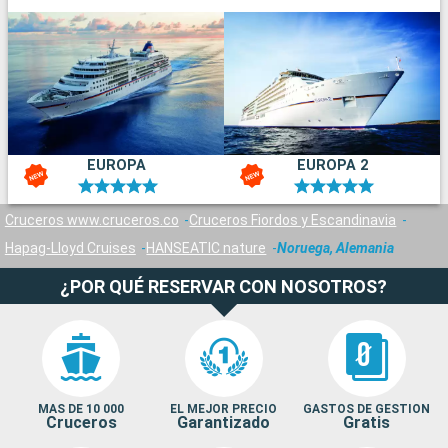
EUROPA
EUROPA 2
Cruceros www.cruceros.co
Cruceros Fiordos y Escandinavia
Hapag-Lloyd Cruises
HANSEATIC nature
Noruega, Alemania
¿POR QUÉ RESERVAR CON NOSOTROS?
MAS DE 10 000
EL MEJOR PRECIO
GASTOS DE GESTION
Cruceros
Garantizado
Gratis