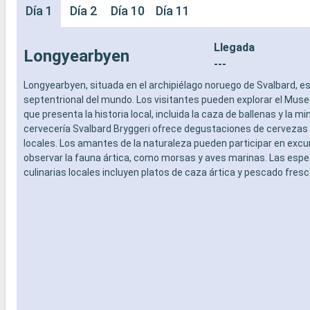
Día 1
Día 2
Día 10
Día 11
Llegada
Longyearbyen
---
Longyearbyen, situada en el archipiélago noruego de Svalbard, e
septentrional del mundo. Los visitantes pueden explorar el Muse
que presenta la historia local, incluida la caza de ballenas y la min
cervecería Svalbard Bryggeri ofrece degustaciones de cervezas
locales. Los amantes de la naturaleza pueden participar en excu
observar la fauna ártica, como morsas y aves marinas. Las espe
culinarias locales incluyen platos de caza ártica y pescado fresc