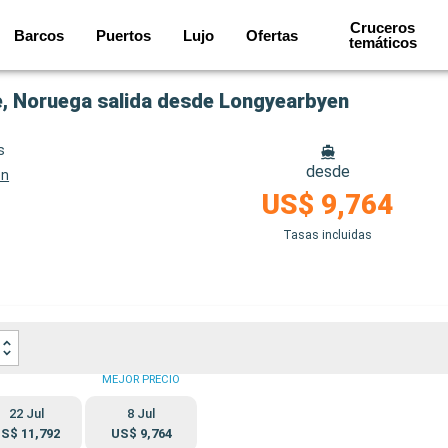
Cruceros
Barcos
Puertos
Lujo
Ofertas
temáticos
, Noruega salida desde Longyearbyen
s
desde
en
US$ 9,764
Tasas incluidas
MEJOR PRECIO
22 Jul
8 Jul
S$ 11,792
US$ 9,764