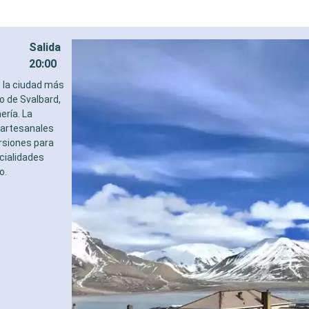
Salida
20:00
s la ciudad más
o de Svalbard,
ería. La
 artesanales
rsiones para
cialidades
o.