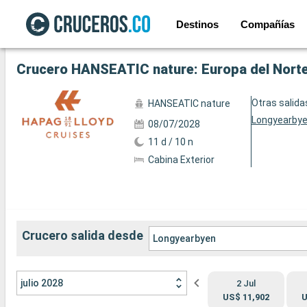
Destinos
Compañías
Ver las 20 fotos siguientes
Crucero HANSEATIC nature: Europa del Norte
Otras salida
HANSEATIC nature
Longyearby
08/07/2028
11 d / 10 n
Cabina Exterior
Crucero salida desde
Longyearbyen
julio 2028
2 Jul
US$ 11,902
U