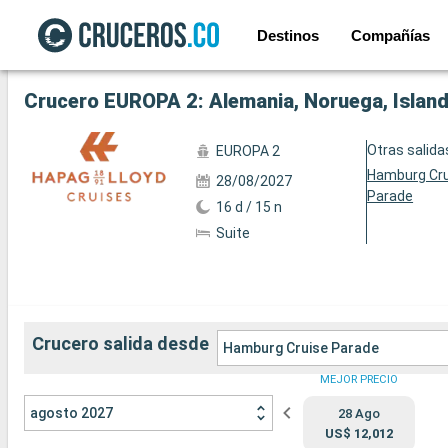
Destinos
Compañías
Ver las 30 fotos siguientes
Crucero EUROPA 2: Alemania, Noruega, Islan
Otras salida
EUROPA 2
Hamburg Cr
28/08/2027
Parade
16 d / 15 n
Suite
Crucero salida desde
Hamburg Cruise Parade
MEJOR PRECIO
agosto 2027
28 Ago
US$ 12,012