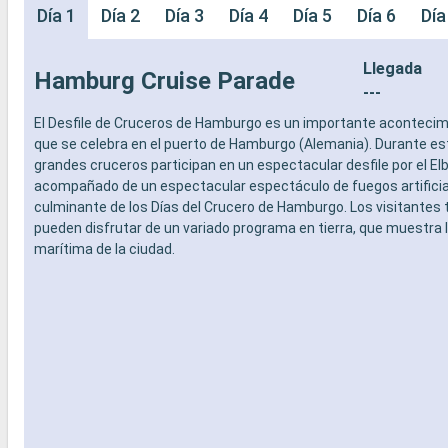
Día 1
Día 2
Día 3
Día 4
Día 5
Día 6
Día
Llegada
Hamburg Cruise Parade
---
El Desfile de Cruceros de Hamburgo es un importante aconteci
que se celebra en el puerto de Hamburgo (Alemania). Durante es
grandes cruceros participan en un espectacular desfile por el Elba
acompañado de un espectacular espectáculo de fuegos artificia
culminante de los Días del Crucero de Hamburgo. Los visitantes
pueden disfrutar de un variado programa en tierra, que muestra l
marítima de la ciudad.