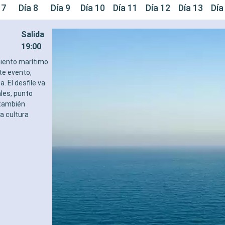
 7
Día 8
Día 9
Día 10
Día 11
Día 12
Día 13
Día
Salida
19:00
miento marítimo
te evento,
. El desfile va
les, punto
 también
a cultura