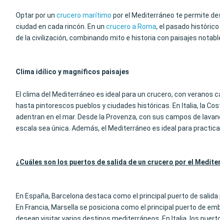
Optar por un
crucero marítimo
por el Mediterráneo te permite desc
ciudad en cada rincón. En un
crucero a Roma
, el pasado históric
de la civilización, combinando mito e historia con paisajes notabl
Clima idílico y magníficos paisajes
El clima del Mediterráneo es ideal para un crucero, con veranos 
hasta pintorescos pueblos y ciudades históricas. En Italia, la Co
adentran en el mar. Desde la Provenza, con sus campos de lavand
escala sea única. Además, el Mediterráneo es ideal para practic
¿Cuáles son los puertos de salida de un crucero por el Medit
En España, Barcelona destaca como el principal puerto de salida 
En Francia, Marsella se posiciona como el principal puerto de e
desean visitar varios destinos mediterráneos. En Italia, los puer