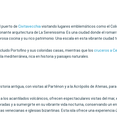
l puerto de
Civitavecchia
visitando lugares emblemáticos como el Colis
sionante arquitectura de La Serenissima. Es una ciudad donde el roma
abrosa cocina y su rico patrimonio. Una escala en esta vibrante ciudad
incluido Portofino y sus coloridas casas, mientras que los
cruceros a C
sla mediterránea, rica en historia y paisajes naturales.
storia antigua, con visitas al Parténon y a la Acrópolis de Atenas, par
 a los acantilados volcánicos, ofrecen espectaculares vistas del mar,
 doradas y a sumergirte en su vibrante vida nocturna, conservando un en
lezas venecianas e iglesias bizantinas. Esta isla ofrece una experienci