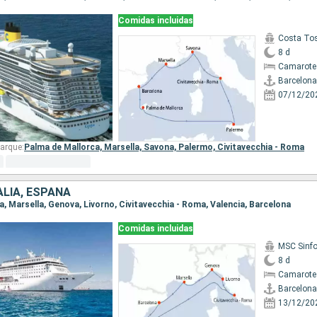
Comidas incluidas
Costa To
8 d
Camarote
Barcelona
07/12/20
arque:
Palma de Mallorca,
Marsella,
Savona,
Palermo,
Civitavecchia - Roma
ALIA, ESPAÑA
na, Marsella, Genova, Livorno, Civitavecchia - Roma, Valencia, Barcelona
Comidas incluidas
MSC Sinfo
8 d
Camarote
Barcelona
13/12/20