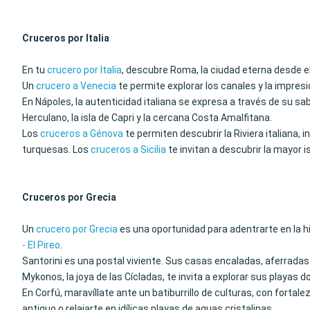
Cruceros por Italia
En tu
crucero por Italia
, descubre Roma, la ciudad eterna desde e
Un
crucero a Venecia
te permite explorar los canales y la impre
En Nápoles, la autenticidad italiana se expresa a través de su s
Herculano, la isla de Capri y la cercana Costa Amalfitana.
Los
cruceros a Génova
te permiten descubrir la Riviera italiana, 
turquesas. Los
cruceros a Sicilia
te invitan a descubrir la mayor i
Cruceros por Grecia
Un
crucero por Grecia
es una oportunidad para adentrarte en la hi
- El Pireo
.
Santorini es una postal viviente. Sus casas encaladas, aferradas
Mykonos, la joya de las Cícladas, te invita a explorar sus playas
En Corfú, maravíllate ante un batiburrillo de culturas, con forta
antiguo o relajarte en idílicas playas de aguas cristalinas.