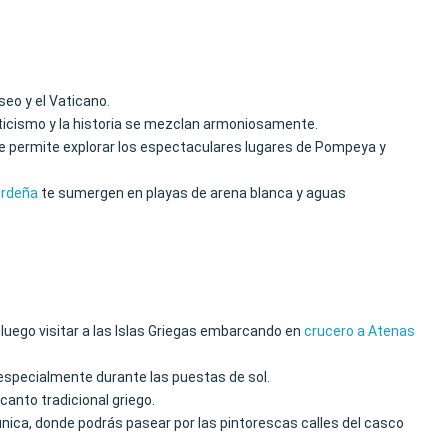
eo y el Vaticano.
nticismo y la historia se mezclan armoniosamente.
 te permite explorar los espectaculares lugares de Pompeya y
erdeña
te sumergen en playas de arena blanca y aguas
a luego visitar a las Islas Griegas embarcando en
crucero a Atenas
 especialmente durante las puestas de sol.
canto tradicional griego.
a única, donde podrás pasear por las pintorescas calles del casco