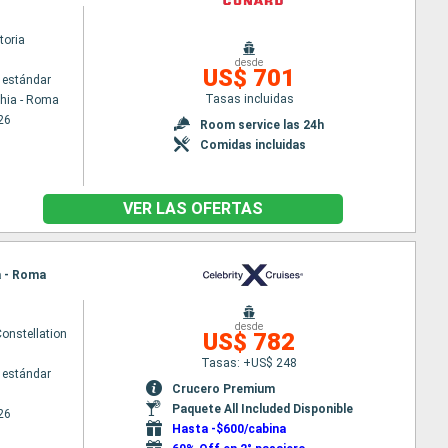
toria
desde
US$ 701
 estándar
Tasas incluidas
chia - Roma
26
Room service las 24h
Comidas incluidas
VER LAS OFERTAS
ia - Roma
desde
Constellation
US$ 782
Tasas: +US$ 248
 estándar
Crucero Premium
Paquete All Included Disponible
26
Hasta -$600/cabina