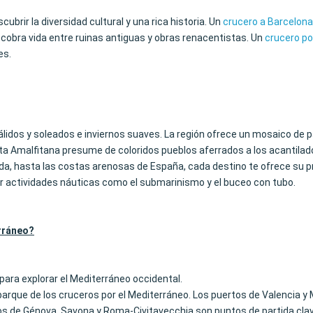
ubrir la diversidad cultural y una rica historia. Un
crucero a Barcelona
o cobra vida entre ruinas antiguas y obras renacentistas. Un
crucero por
es.
cálidos y soleados e inviernos suaves. La región ofrece un mosaico de
sta Amalfitana presume de coloridos pueblos aferrados a los acantilados
a, hasta las costas arenosas de España, cada destino te ofrece su pr
ar actividades náuticas como el submarinismo y el buceo con tubo.
erráneo?
para explorar el Mediterráneo occidental.
mbarque de los cruceros por el Mediterráneo. Los puertos de Valencia 
tos de Génova, Savona y Roma-Civitavecchia son puntos de partida clave