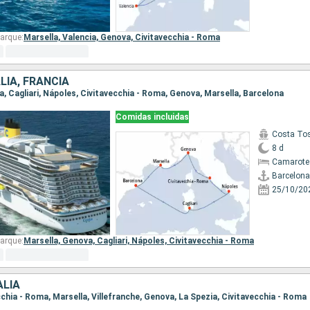
arque:
Marsella,
Valencia,
Genova,
Civitavecchia - Roma
LIA, FRANCIA
na, Cagliari, Nápoles, Civitavecchia - Roma, Genova, Marsella, Barcelona
Comidas incluidas
Costa To
8 d
Camarote
Barcelona
25/10/20
arque:
Marsella,
Genova,
Cagliari,
Nápoles,
Civitavecchia - Roma
ALIA
ecchia - Roma, Marsella, Villefranche, Genova, La Spezia, Civitavecchia - Roma