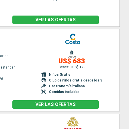
VER LAS OFERTAS
scana
desde
US$ 683
Tasas: +US$ 179
 estándar
Niños Gratis
26
Club de niños gratis desde los 3
Gastronomía italiana
Comidas incluidas
VER LAS OFERTAS