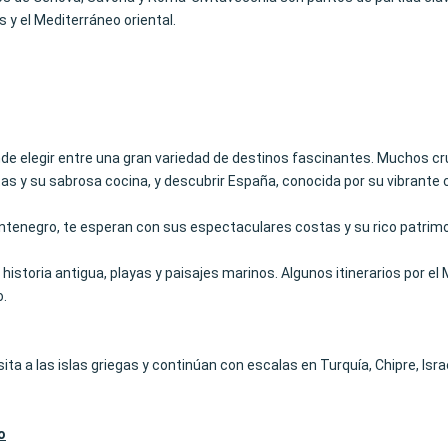
s y el Mediterráneo oriental.
de elegir entre una gran variedad de destinos fascinantes. Muchos cru
tas y su sabrosa cocina, y descubrir España, conocida por su vibrante c
Montenegro, te esperan con sus espectaculares costas y su rico patrimo
historia antigua, playas y paisajes marinos. Algunos itinerarios por el
o.
ta a las islas griegas y continúan con escalas en Turquía, Chipre, Israe
o