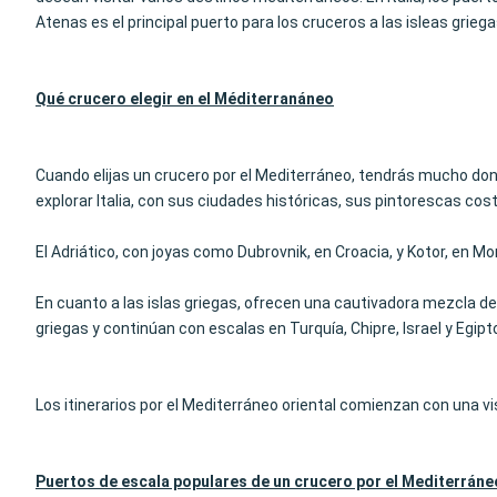
Atenas es el principal puerto para los cruceros a las isleas griega
Qué crucero elegir en el Méditerran
áneo
Cuando elijas un crucero por el Mediterráneo, tendrás mucho don
explorar Italia, con sus ciudades históricas, sus pintorescas cos
El Adriático, con joyas como Dubrovnik, en Croacia, y Kotor, en 
En cuanto a las islas griegas, ofrecen una cautivadora mezcla de 
griegas y continúan con escalas en Turquía, Chipre, Israel y Egipt
Los itinerarios por el Mediterráneo oriental comienzan con una visi
Puertos de escala populares de un crucero por el Mediterráne