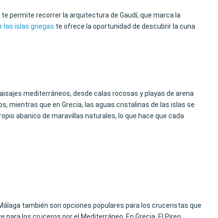
te permite recorrer la arquitectura de Gaudí, que marca la
 las islas griegas
te ofrece la oportunidad de descubrir la cuna
 paisajes mediterráneos, desde calas rocosas y playas de arena
, mientras que en Grecia, las aguas cristalinas de las islas se
opio abanico de maravillas naturales, lo que hace que cada
y Málaga también son opciones populares para los cruceristas que
 para los cruceros por el Mediterráneo. En Grecia, El Pireo