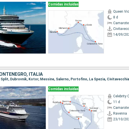
Comidas incluidas
Queen Vic
8 d
Camarote
Civitavec
14/09/20
ONTENEGRO, ITALIA
, Split, Dubrovnik, Kotor, Messine, Salerno, Portofino, La Spezia, Civitavecch
Comidas incluidas
Celebrity 
11 d
Camarote
Ravenna
23/10/20