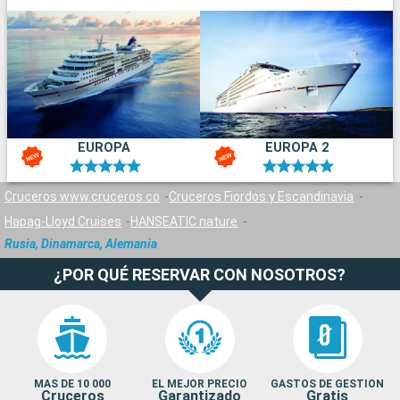
EUROPA
EUROPA 2
Cruceros www.cruceros.co
Cruceros Fiordos y Escandinavia
Hapag-Lloyd Cruises
HANSEATIC nature
Rusia, Dinamarca, Alemania
¿POR QUÉ RESERVAR CON NOSOTROS?
MAS DE 10 000
EL MEJOR PRECIO
GASTOS DE GESTION
Cruceros
Garantizado
Gratis