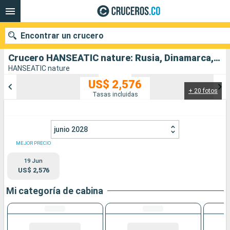
Encontrar un crucero
Crucero HANSEATIC nature: Rusia, Dinamarca, Alemania salida desde Hamburg Cruise Parade
HANSEATIC nature
US$ 2,576
+ 20 fotos
Nuestros destinos
Tasas incluidas
Fecha de salida
junio 2028
Puertos
Compañías
MEJOR PRECIO
19 Jun
Buscar
US$ 2,576
Mi categoría de cabina