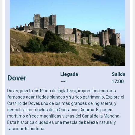
Llegada
Salida
Dover
---
17:00
Dover, puerta histórica de Inglaterra, impresiona con sus
E
famosos acantilados blancos y su rico patrimonio. Explore el
E
Castillo de Dover, uno de los más grandes de Inglaterra, y
s
descubra los túneles de la Operación Dinamo. El paseo
d
marítimo ofrece magníficas vistas del Canal de la Mancha.
d
Esta histórica ciudad es una mezcla de belleza natural y
a
fascinante historia.
¿