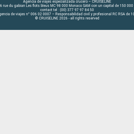
Agencia de viajes especializada crucero – CRUISELINE
6 rue du gabian Les flots bleus MC 98 000 Monaco SAM con un capital de 150 000
contact tel : (00) 377 97 97 84 50
gencia de viajes n° 006 02 0007 – Responsabilidad civil y profesional RC RSA de
© CRUISELINE 2026 - all rights reserved