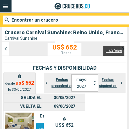
Encontrar un crucero
Crucero Carnival Sunshine: Reino Unido, Francia, España, Portugal salida desde Dover
Carnival Sunshine
US$ 652
+ 63 fotos
Nuestros destinos
+ Tasas
Fecha de salida
FECHAS Y DISPONIBILIDAD
Puertos
Compañías
mayo
Fechas
Fechas
us$ 652
desde
precedentes
siguientes
2027
le 30/05/2027
Buscar
SALIDA EL
30/05/2027
VUELTA EL
09/06/2027
Estándar
Otros
US$ 652