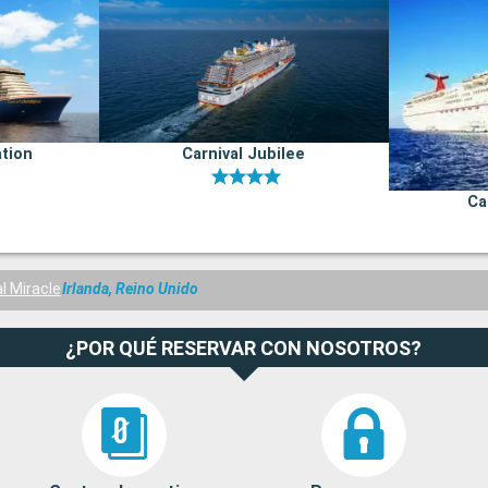
ation
Carnival Jubilee
Ca
l Miracle
Irlanda, Reino Unido
¿POR QUÉ RESERVAR CON NOSOTROS?