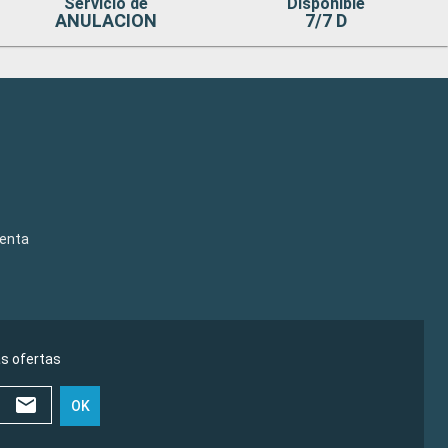
Servicio de
Disponible
ANULACION
7/7 D
venta
as ofertas
OK