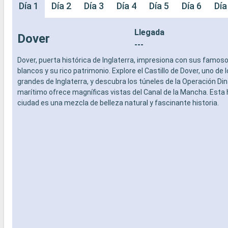
Día 1
Día 2
Día 3
Día 4
Día 5
Día 6
Día
Llegada
Dover
---
Dover, puerta histórica de Inglaterra, impresiona con sus famos
blancos y su rico patrimonio. Explore el Castillo de Dover, uno de
grandes de Inglaterra, y descubra los túneles de la Operación Di
marítimo ofrece magníficas vistas del Canal de la Mancha. Esta 
ciudad es una mezcla de belleza natural y fascinante historia.