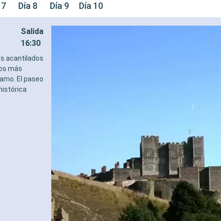
 7
Día 8
Día 9
Día 10
Salida
16:30
os acantilados
 los más
namo. El paseo
histórica