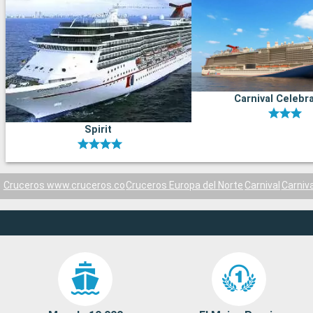
Carnival Celebr
Spirit
Cruceros www.cruceros.co
Cruceros Europa del Norte
Carnival
Carniva