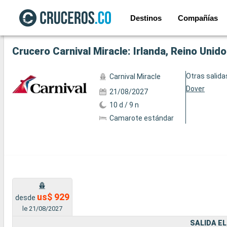
Destinos
Compañías
Ver las 81 fotos siguientes
Crucero Carnival Miracle: Irlanda, Reino Unid
Otras salida
Carnival Miracle
Dover
21/08/2027
10 d / 9 n
Camarote estándar
us$ 929
desde
le 21/08/2027
SALIDA EL