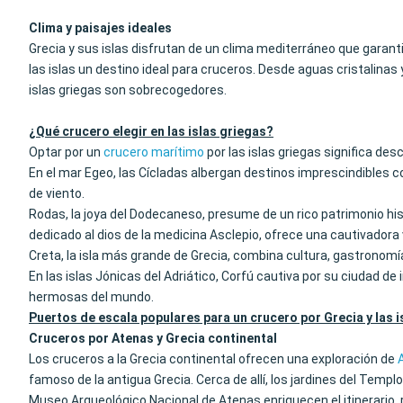
Clima y paisajes ideales
Grecia y sus islas disfrutan de un clima mediterráneo que garan
las islas un destino ideal para cruceros. Desde aguas cristalinas 
islas griegas son sobrecogedores.
¿Qué crucero elegir en las islas griegas?
Optar por un
crucero marítimo
por las islas griegas significa des
En el mar Egeo, las Cícladas albergan destinos imprescindibles 
de viento.
Rodas, la joya del Dodecaneso, presume de un rico patrimonio his
dedicado al dios de la medicina Asclepio, ofrece una cautivadora vi
Creta, la isla más grande de Grecia, combina cultura, gastronomí
En las islas Jónicas del Adriático, Corfú cautiva por su ciudad d
hermosas del mundo.
Puertos de escala populares para un crucero por Grecia y las i
Cruceros por Atenas y Grecia continental
Los cruceros a la Grecia continental ofrecen una exploración de
famoso de la antigua Grecia. Cerca de allí, los jardines del Temp
Museo Arqueológico Nacional de Atenas enriquecen el itinerario, r