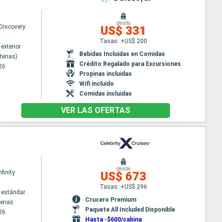
desde
 Discovery
US$ 331
Tasas: +US$ 200
exterior
Bebidas Incluidas en Comidas
Atenas)
Crédito Regalado para Excursiones
26
Propinas incluidas
Wifi incluido
Comidas incluidas
VER LAS OFERTAS
desde
nfinity
US$ 673
Tasas: +US$ 296
 estándar
Crucero Premium
tenas
Paquete All Included Disponible
26
Hasta -$600/cabina