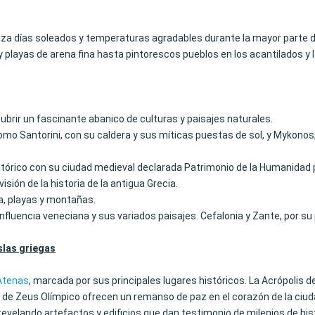
tiza días soleados y temperaturas agradables durante la mayor parte d
y playas de arena fina hasta pintorescos pueblos en los acantilados y la
cubrir un fascinante abanico de culturas y paisajes naturales.
como Santorini, con su caldera y sus míticas puestas de sol, y Mykon
tórico con su ciudad medieval declarada Patrimonio de la Humanidad po
sión de la historia de la antigua Grecia.
a, playas y montañas.
e influencia veneciana y sus variados paisajes. Cefalonia y Zante, por
slas griegas
Atenas
, marcada por sus principales lugares históricos. La Acrópolis 
lo de Zeus Olímpico ofrecen un remanso de paz en el corazón de la ciud
evelando artefactos y edificios que dan testimonio de milenios de hist