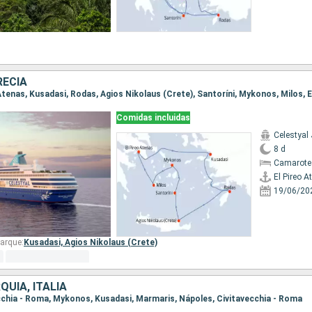
RECIA
o Atenas, Kusadasi, Rodas, Agios Nikolaus (Crete), Santoríni, Mykonos, Milos, 
Comidas incluidas
Celestyal
8 d
Camarote
El Pireo A
19/06/20
arque:
Kusadasi,
Agios Nikolaus (Crete)
QUÍA, ITALIA
vecchia - Roma, Mykonos, Kusadasi, Marmaris, Nápoles, Civitavecchia - Roma