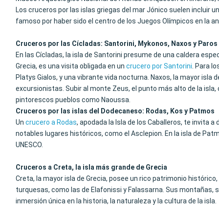
Los cruceros por las islas griegas del mar Jónico suelen incluir 
famoso por haber sido el centro de los Juegos Olímpicos en la a
Cruceros por las Cícladas: Santorini, Mykonos, Naxos y Paros
En las Cícladas, la isla de Santorini presume de una caldera esp
Grecia, es una visita obligada en un
crucero por Santorini
. Para l
Platys Gialos, y una vibrante vida nocturna. Naxos, la mayor isla 
excursionistas. Subir al monte Zeus, el punto más alto de la isla
pintorescos pueblos como Naoussa.
Cruceros por las islas del Dodecaneso: Rodas, Kos y Patmos
Un
crucero a Rodas
, apodada la Isla de los Caballeros, te invit
notables lugares históricos, como el Asclepion. En la isla de Patm
UNESCO.
Cruceros a Creta, la isla más grande de Grecia
Creta, la mayor isla de Grecia, posee un rico patrimonio histórico
turquesas, como las de Elafonissi y Falassarna. Sus montañas, 
inmersión única en la historia, la naturaleza y la cultura de la isla.