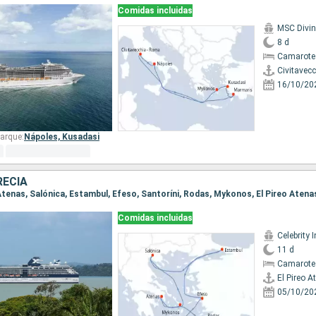
Comidas incluidas
MSC Divi
8 d
Camarote
Civitavec
16/10/20
arque:
Nápoles,
Kusadasi
RECIA
o Atenas, Salónica, Estambul, Efeso, Santoríni, Rodas, Mykonos, El Pireo Atena
Comidas incluidas
Celebrity I
11 d
Camarote
El Pireo A
05/10/20