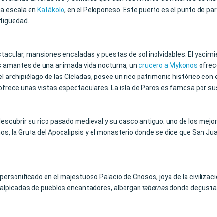
una escala en
Katákolo
, en el Peloponeso. Este puerto es el punto de pa
ntigüedad.
ectacular, mansiones encaladas y puestas de sol inolvidables. El yaci
os amantes de una animada vida nocturna, un
crucero a Mykonos
ofrece
del archipiélago de las Cícladas, posee un rico patrimonio histórico co
, ofrece unas vistas espectaculares. La isla de Paros es famosa por sus
a a descubrir su rico pasado medieval y su casco antiguo, uno de los me
os, la Gruta del Apocalipsis y el monasterio donde se dice que San Juan
, personificado en el majestuoso Palacio de Cnosos, joya de la civiliza
salpicadas de pueblos encantadores, albergan
tabernas
donde degustar