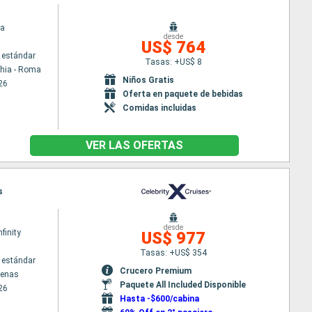
na
desde
US$ 764
 estándar
Tasas: +US$ 8
chia - Roma
Niños Gratis
26
Oferta en paquete de bebidas
Comidas incluidas
VER LAS OFERTAS
s
desde
nfinity
US$ 977
Tasas: +US$ 354
 estándar
Crucero Premium
tenas
Paquete All Included Disponible
26
Hasta -$600/cabina