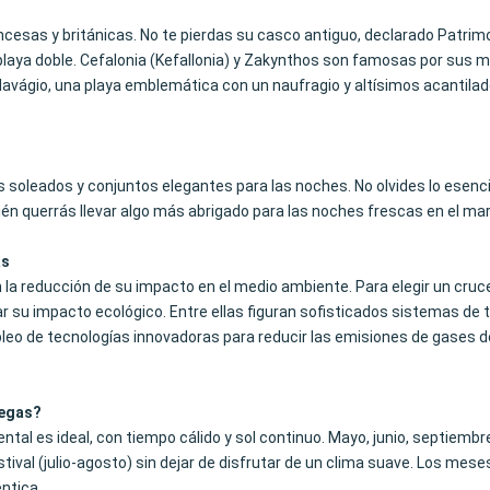
ncesas y británicas.
No te pierdas su casco antiguo
, declarado Patrim
aya doble. Cefalonia (Kefallonia) y Zakynthos son famosas por sus ma
avágio, una playa emblemática con un naufragio y altísimos acantilad
días soleados y conjuntos elegantes para las noches. No olvides lo esen
ién querrás llevar algo más abrigado para las noches frescas en el ma
as
 la reducción de su impacto en el medio ambiente. Para elegir un cruc
r su impacto ecológico. Entre ellas figuran sofisticados sistemas de 
empleo de tecnologías innovadoras para reducir las emisiones de gases
iegas?
inental es ideal, con tiempo cálido y sol continuo. Mayo, junio, septi
ival (julio-agosto) sin dejar de disfrutar de un clima suave. Los mese
ntica.