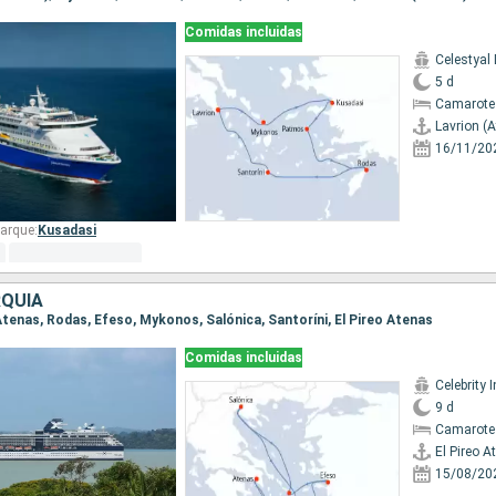
Comidas incluidas
Celestyal
5 d
Camarote 
Lavrion (
16/11/20
arque:
Kusadasi
RQUÍA
o Atenas, Rodas, Efeso, Mykonos, Salónica, Santoríni, El Pireo Atenas
Comidas incluidas
Celebrity I
9 d
Camarote
El Pireo A
15/08/20