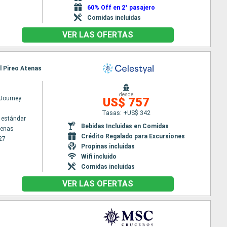
60% Off en 2° pasajero
Comidas incluidas
VER LAS OFERTAS
El Pireo Atenas
desde
 Journey
US$ 757
Tasas: +US$ 342
 estándar
Bebidas Incluidas en Comidas
tenas
Crédito Regalado para Excursiones
27
Propinas incluidas
Wifi incluido
Comidas incluidas
VER LAS OFERTAS