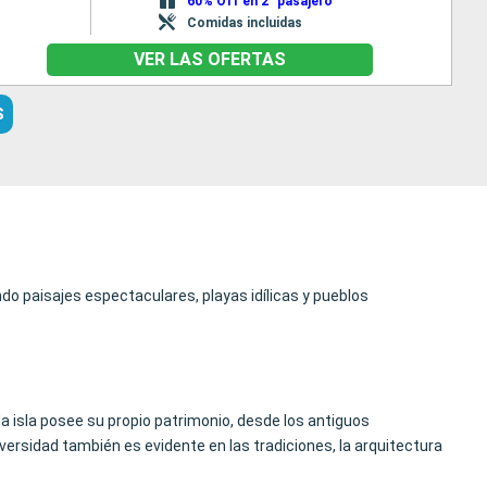
60% Off en 2° pasajero
Comidas incluidas
VER LAS OFERTAS
S
ndo paisajes espectaculares, playas idílicas y pueblos
da isla posee su propio patrimonio, desde los antiguos
versidad también es evidente en las tradiciones, la arquitectura