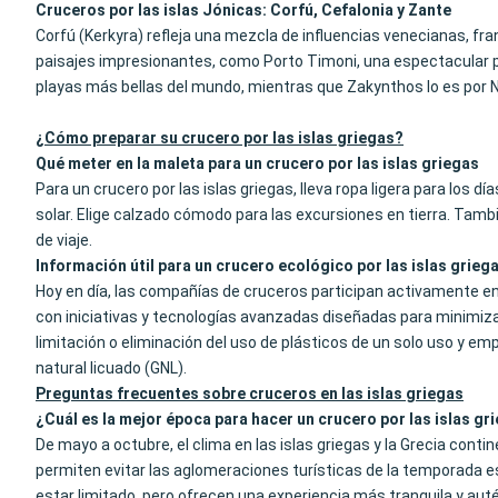
Cruceros por las islas Jónicas: Corfú, Cefalonia y Zante
Corfú (Kerkyra) refleja una mezcla de influencias venecianas, fra
paisajes impresionantes, como Porto Timoni, una espectacular pl
playas más bellas del mundo, mientras que Zakynthos lo es por N
¿Cómo preparar su crucero por las islas griegas?
Qué meter en la maleta para un crucero por las islas griegas
Para un crucero por las islas griegas, lleva ropa ligera para los 
solar. Elige calzado cómodo para las excursiones en tierra. Tamb
de viaje.
Información útil para un crucero ecológico por las islas grieg
Hoy en día, las compañías de cruceros participan activamente en
con iniciativas y tecnologías avanzadas diseñadas para minimiza
limitación o eliminación del uso de plásticos de un solo uso y 
natural licuado (GNL).
Preguntas frecuentes sobre cruceros en las islas griegas
¿Cuál es la mejor época para hacer un crucero por las islas gr
De mayo a octubre, el clima en las islas griegas y la Grecia cont
permiten evitar las aglomeraciones turísticas de la temporada est
estar limitado, pero ofrecen una experiencia más tranquila y auté