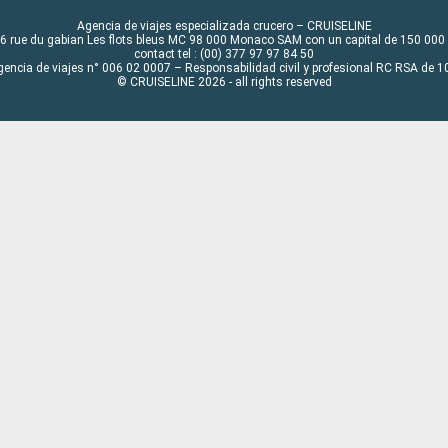
Agencia de viajes especializada crucero – CRUISELINE
6 rue du gabian Les flots bleus MC 98 000 Monaco SAM con un capital de 150 000
contact tel : (00) 377 97 97 84 50
gencia de viajes n° 006 02 0007 – Responsabilidad civil y profesional RC RSA de
© CRUISELINE 2026 - all rights reserved