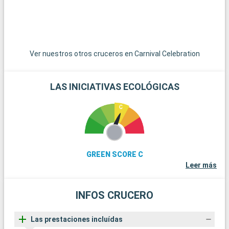
del submarinismo, los arrecifes de coral de Cayo Largo
ofrecen una experiencia submarina extraordinaria. Estos
destinos alrededor de Miami revelan la belleza natural y la
diversidad cultural de la región.
Ver nuestros otros cruceros en Carnival Celebration
LAS INICIATIVAS ECOLÓGICAS
GREEN SCORE C
Leer más
INFOS CRUCERO
Las prestaciones incluídas