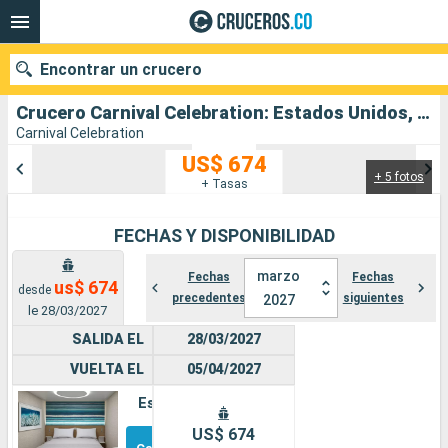
Encontrar un crucero
Crucero Carnival Celebration: Estados Unidos, Puerto Rico, República Dominicana salida desde Miami
Carnival Celebration
US$ 674
+ 5 fotos
Nuestros destinos
+ Tasas
Fecha de salida
FECHAS Y DISPONIBILIDAD
Puertos
Compañías
marzo
Fechas
Fechas
us$ 674
desde
precedentes
siguientes
2027
le 28/03/2027
Buscar
SALIDA EL
28/03/2027
VUELTA EL
05/04/2027
Estándar
Otros
US$ 674