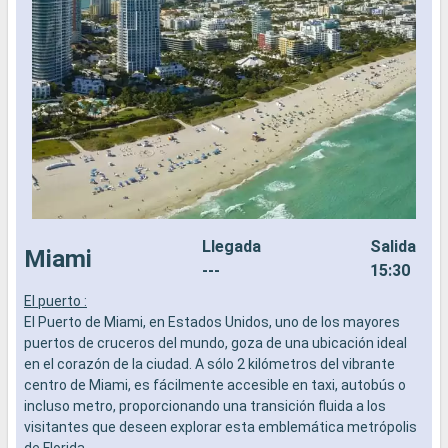
Llegada
Salida
Miami
---
15:30
El puerto :
L
El Puerto de Miami, en Estados Unidos, uno de los mayores
a
puertos de cruceros del mundo, goza de una ubicación ideal
b
en el corazón de la ciudad. A sólo 2 kilómetros del vibrante
s
centro de Miami, es fácilmente accesible en taxi, autobús o
e
incluso metro, proporcionando una transición fluida a los
visitantes que deseen explorar esta emblemática metrópolis
de Florida.