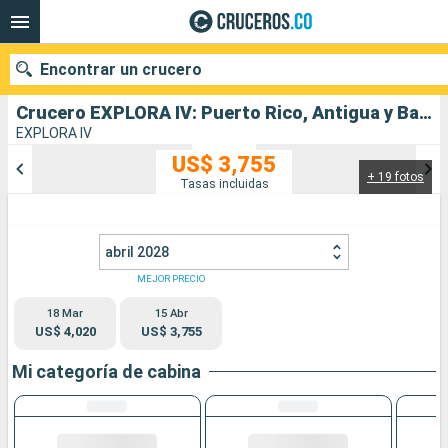
Encontrar un crucero
Crucero EXPLORA IV: Puerto Rico, Antigua y Barbuda, Santa Lucia, Bahamas, Estados Unidos salida desde San Juan
EXPLORA IV
US$ 3,755
+ 19 fotos
Nuestros destinos
Tasas incluidas
Fecha de salida
abril 2028
Puertos
Compañías
MEJOR PRECIO
18 Mar
15 Abr
Buscar
US$ 4,020
US$ 3,755
Mi categoría de cabina