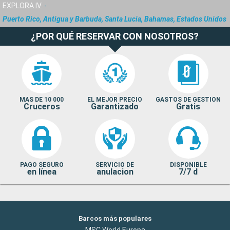
EXPLORA IV
Puerto Rico, Antigua y Barbuda, Santa Lucia, Bahamas, Estados Unidos
¿POR QUÉ RESERVAR CON NOSOTROS?
MAS DE 10 000
EL MEJOR PRECIO
GASTOS DE GESTION
Cruceros
Garantizado
Gratis
PAGO SEGURO
SERVICIO DE
DISPONIBLE
en línea
anulacion
7/7 d
Barcos más populares
MSC World Europa