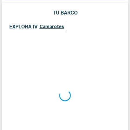
incluye mofongo y empanadillas.
TU BARCO
EXPLORA IV
Camarotes