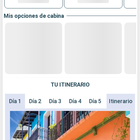
Mis opciones de cabina
TU ITINERARIO
Día 1
Día 2
Día 3
Día 4
Día 5
Día 6
Itinerario
Día 