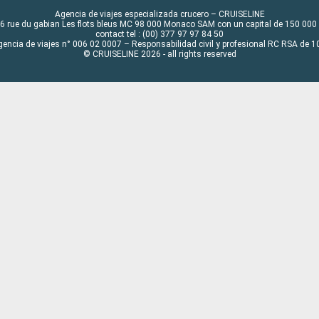
Agencia de viajes especializada crucero – CRUISELINE
6 rue du gabian Les flots bleus MC 98 000 Monaco SAM con un capital de 150 000
contact tel : (00) 377 97 97 84 50
gencia de viajes n° 006 02 0007 – Responsabilidad civil y profesional RC RSA de
© CRUISELINE 2026 - all rights reserved