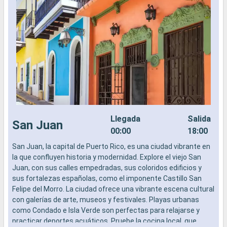
Llegada
Salida
San Juan
00:00
18:00
San Juan, la capital de Puerto Rico, es una ciudad vibrante en
S
la que confluyen historia y modernidad. Explore el viejo San
P
Juan, con sus calles empedradas, sus coloridos edificios y
l
sus fortalezas españolas, como el imponente Castillo San
c
Felipe del Morro. La ciudad ofrece una vibrante escena cultural
p
con galerías de arte, museos y festivales. Playas urbanas
c
como Condado e Isla Verde son perfectas para relajarse y
c
practicar deportes acuáticos. Pruebe la cocina local, que
d