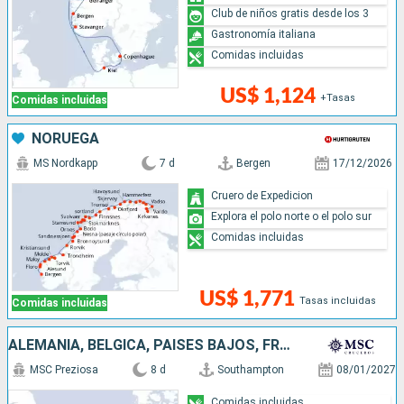
Club de niños gratis desde los 3
Gastronomía italiana
Comidas incluidas
US$ 1,124
+Tasas
Comidas incluidas
NORUEGA
MS Nordkapp
7 d
Bergen
17/12/2026
Cruero de Expedicion
Explora el polo norte o el polo sur
Comidas incluidas
US$ 1,771
Tasas incluidas
Comidas incluidas
ALEMANIA, BÉLGICA, PAISES BAJOS, FRANCIA, REINO UNIDO
MSC Preziosa
8 d
Southampton
08/01/2027
Comidas incluidas