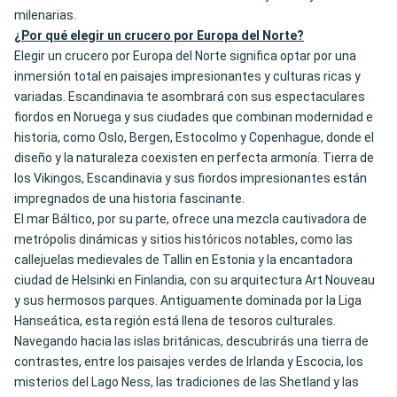
milenarias.
¿Por qué elegir un crucero por Europa del Norte?
Elegir un crucero por Europa del Norte significa optar por una
inmersión total en paisajes impresionantes y culturas ricas y
variadas. Escandinavia te asombrará con sus espectaculares
fiordos en Noruega y sus ciudades que combinan modernidad e
historia, como Oslo, Bergen, Estocolmo y Copenhague, donde el
diseño y la naturaleza coexisten en perfecta armonía. Tierra de
los Vikingos, Escandinavia y sus fiordos impresionantes están
impregnados de una historia fascinante.
El mar Báltico, por su parte, ofrece una mezcla cautivadora de
metrópolis dinámicas y sitios históricos notables, como las
callejuelas medievales de Tallin en Estonia y la encantadora
ciudad de Helsinki en Finlandia, con su arquitectura Art Nouveau
y sus hermosos parques. Antiguamente dominada por la Liga
Hanseática, esta región está llena de tesoros culturales.
Navegando hacia las islas británicas, descubrirás una tierra de
contrastes, entre los paisajes verdes de Irlanda y Escocia, los
misterios del Lago Ness, las tradiciones de las Shetland y las