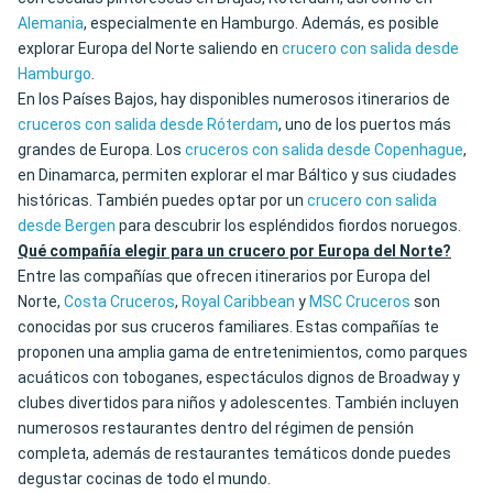
Alemania
, especialmente en Hamburgo. Además, es posible
explorar Europa del Norte saliendo en
crucero con salida desde
Hamburgo
.
En los Países Bajos, hay disponibles numerosos itinerarios de
cruceros con salida desde Róterdam
, uno de los puertos más
grandes de Europa. Los
cruceros con salida desde Copenhague
,
en Dinamarca, permiten explorar el mar Báltico y sus ciudades
históricas. También puedes optar por un
crucero con salida
desde Bergen
para descubrir los espléndidos fiordos noruegos.
Qué compañía elegir para un crucero por Europa del Norte?
Entre las compañías que ofrecen itinerarios por Europa del
Norte,
Costa Cruceros
,
Royal Caribbean
y
MSC Cruceros
son
conocidas por sus cruceros familiares. Estas compañías te
proponen una amplia gama de entretenimientos, como parques
acuáticos con toboganes, espectáculos dignos de Broadway y
clubes divertidos para niños y adolescentes. También incluyen
numerosos restaurantes dentro del régimen de pensión
completa, además de restaurantes temáticos donde puedes
degustar cocinas de todo el mundo.