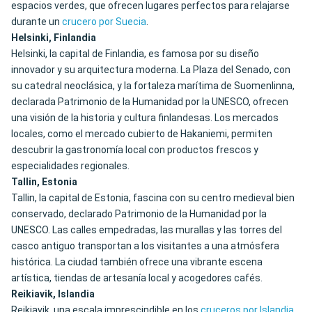
espacios verdes, que ofrecen lugares perfectos para relajarse
durante un
crucero por Suecia
.
Helsinki, Finlandia
Helsinki, la capital de Finlandia, es famosa por su diseño
innovador y su arquitectura moderna. La Plaza del Senado, con
su catedral neoclásica, y la fortaleza marítima de Suomenlinna,
declarada Patrimonio de la Humanidad por la UNESCO, ofrecen
una visión de la historia y cultura finlandesas. Los mercados
locales, como el mercado cubierto de Hakaniemi, permiten
descubrir la gastronomía local con productos frescos y
especialidades regionales.
Tallin, Estonia
Tallin, la capital de Estonia, fascina con su centro medieval bien
conservado, declarado Patrimonio de la Humanidad por la
UNESCO. Las calles empedradas, las murallas y las torres del
casco antiguo transportan a los visitantes a una atmósfera
histórica. La ciudad también ofrece una vibrante escena
artística, tiendas de artesanía local y acogedores cafés.
Reikiavik, Islandia
Reikiavik, una escala imprescindible en los
cruceros por Islandia
,