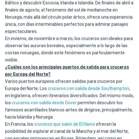
Báltico y descubrir Escocia, Irlanda e Islandia. De finales de abril a
finales de agosto, el fenómeno del sol de medianoche en
Noruega, más allá del círculo polar ártico, ofrece una experiencia
única, con días interminables perfectos para admirar paisajes
espectaculares.
En invierno, de noviembre a marzo, los cruceros son ideales para
observar las auroras boreales, especialmente a lo largo de las
costas noruegas, donde este fenómeno es particularmente
visible.
¿Cuáles son los principales puertos de salida para cruceros
por Europa del Norte?
Varios puertos europeos ofrecen salidas para cruceros por
Europa del Norte. Los
cruceros con salida desde Southampton
,
en Inglaterra, ofrecen itinerarios diversificados. Del mismo modo,
los
cruceros con salida desde Dover
permiten descubrir los
famosos acantilados blancos antes de dirigirse, principalmente,
hacia Islandia y Noruega.
En Francia, los
cruceros que salen de El Havre
ofrecen la
posibilidad de explorar el canal de la Mancha y el mar del Norte,
con escalas pintorescas en Brujas, Róterdam, así como en