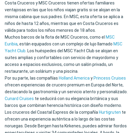
Costa Cruceros y MSC Cruceros tienen ofertas familiares
ventajosas en las que los niños viajan gratis si se alojan en la
misma cabina que sus padres. En MSC, esta oferta se aplica a
niños de hasta 12 años, mientras que en Costa Cruceros es
válida para todos los niños menores de 18 años.
Muchos barcos de la flota de MSC Cruceros, como el
MSC
Euribia
, están equipados con un complejo de lujo llamado
MSC
Yacht Club
. Los huéspedes del MSC Yacht Club se alojan en
suites amplias y confortables con servicio de mayordomo y
acceso a espacios exclusivos, como un salón privado, un
restaurante, un solárium y una piscina.
Por su parte, las compañías
Holland America
y
Princess Cruises
ofrecen experiencias de crucero premium en Europa del Norte,
destacando la gastronomía y un servicio atento y personalizado.
Cunard Cruises
te seducirá con su elegancia británica y sus
barcos que combinan herencia histórica con diseño moderno.
Los cruceros del Coastal Express de la compañía
Hurtigruten
te
ofrecen una experiencia auténtica a lo largo de las costas
noruegas. Desde Bergen hasta Kirkenes, puedes admirar fiordos
espectaculares y visitar 34 comunidades locales. A bordo, la