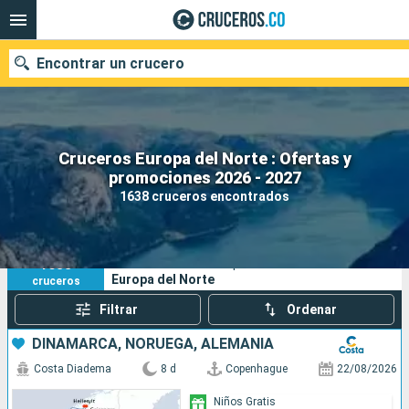
Encontrar un crucero
Cruceros Europa del Norte : Ofertas y
promociones 2026 - 2027
Fecha de salida
1638 cruceros encontrados
Buscar
1638
Sus criterios de búsqueda:
Europa del Norte
cruceros
Filtrar
Ordenar
DINAMARCA, NORUEGA, ALEMANIA
Costa Diadema
8 d
Copenhague
22/08/2026
Niños Gratis