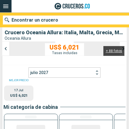
Encontrar un crucero
Crucero Oceania Allura: Italia, Malta, Grecia, Montenegro, Croacia salida desde Civitavecchia - Roma
Oceania Allura
US$ 6,021
+ 88 fotos
Nuestros destinos
Tasas incluidas
Fecha de salida
julio 2027
Puertos
Compañías
MEJOR PRECIO
17 Jul
Buscar
US$ 6,021
Mi categoría de cabina