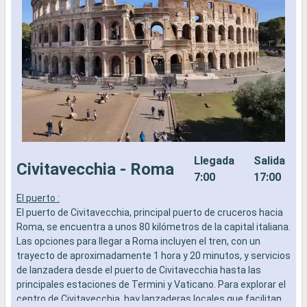
Llegada
Salida
Civitavecchia - Roma
7:00
17:00
El puerto :
E
El puerto de Civitavecchia, principal puerto de cruceros hacia
p
Roma, se encuentra a unos 80 kilómetros de la capital italiana.
c
Las opciones para llegar a Roma incluyen el tren, con un
a
trayecto de aproximadamente 1 hora y 20 minutos, y servicios
c
de lanzadera desde el puerto de Civitavecchia hasta las
m
principales estaciones de Termini y Vaticano. Para explorar el
centro de Civitavecchia, hay lanzaderas locales que facilitan
Q