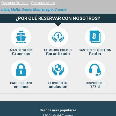
Oceania Cruises
Oceania Allura
Italia, Malta, Grecia, Montenegro, Croacia
¿POR QUÉ RESERVAR CON NOSOTROS?
MAS DE 10 000
EL MEJOR PRECIO
GASTOS DE GESTION
Cruceros
Garantizado
Gratis
PAGO SEGURO
SERVICIO DE
DISPONIBLE
en línea
anulacion
7/7 d
Barcos más populares
MSC World Europa