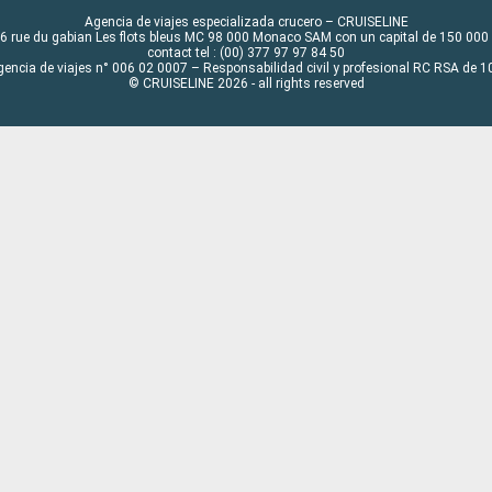
Agencia de viajes especializada crucero – CRUISELINE
6 rue du gabian Les flots bleus MC 98 000 Monaco SAM con un capital de 150 000
contact tel : (00) 377 97 97 84 50
gencia de viajes n° 006 02 0007 – Responsabilidad civil y profesional RC RSA de
© CRUISELINE 2026 - all rights reserved