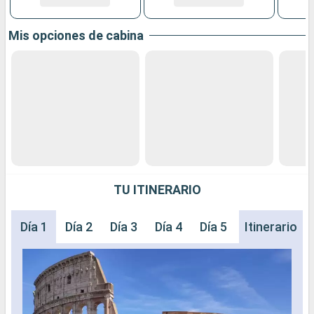
Mis opciones de cabina
TU ITINERARIO
Día 1
Día 2
Día 3
Día 4
Día 5
Día 6
Itinerario
Día 