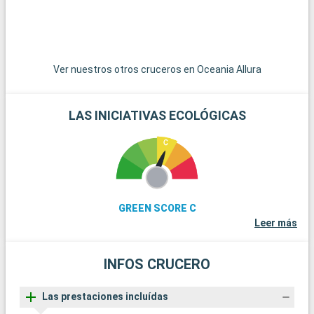
Civitavecchia ofrece otros destinos atractivos. La ciudad de
s
Tarquinia, famosa por sus tumbas etruscas y su museo
arqueológico, es una fascinante escapada cultural. Los
jardines de Villa Farnese en Caprarola, una obra maestra del
Renacimiento, ofrecen una visión del diseño de los jardines
Ver nuestros otros cruceros en Oceania Allura
italianos.
LAS INICIATIVAS ECOLÓGICAS
GREEN SCORE C
Leer más
INFOS CRUCERO
Las prestaciones incluídas