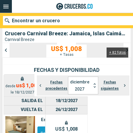
Encontrar un crucero
Crucero Carnival Breeze: Jamaica, Islas Caimán, Honduras, Estados Unidos salida desde Galveston
Carnival Breeze
US$ 1,008
+ 82 fotos
Nuestros destinos
+ Tasas
Fecha de salida
FECHAS Y DISPONIBILIDAD
Puertos
Compañías
diciembre
Fechas
Fechas
us$ 1,008
desde
precedentes
siguientes
2027
le 18/12/2027
Buscar
SALIDA EL
18/12/2027
VUELTA EL
26/12/2027
Estándar
Otros
US$ 1,008