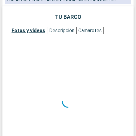
Galveston combina historia, ocio y naturaleza para una escala
entretenida y cultural.
TU BARCO
Fotos y videos
Descripción
Camarotes