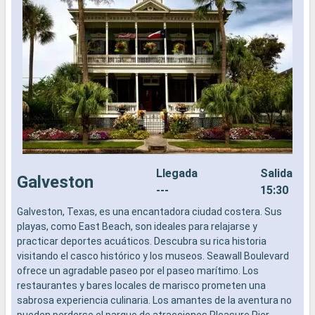
Llegada
Salida
Galveston
---
15:30
Galveston, Texas, es una encantadora ciudad costera. Sus
L
playas, como East Beach, son ideales para relajarse y
a
practicar deportes acuáticos. Descubra su rica historia
b
visitando el casco histórico y los museos. Seawall Boulevard
s
ofrece un agradable paseo por el paseo marítimo. Los
e
restaurantes y bares locales de marisco prometen una
sabrosa experiencia culinaria. Los amantes de la aventura no
pueden perderse el parque de atracciones Pleasure Pier.