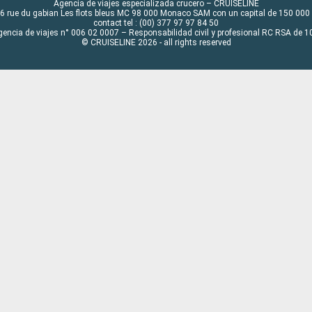
Agencia de viajes especializada crucero – CRUISELINE
6 rue du gabian Les flots bleus MC 98 000 Monaco SAM con un capital de 150 000
contact tel : (00) 377 97 97 84 50
gencia de viajes n° 006 02 0007 – Responsabilidad civil y profesional RC RSA de
© CRUISELINE 2026 - all rights reserved