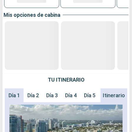
Mis opciones de cabina
TU ITINERARIO
Día 1
Día 2
Día 3
Día 4
Día 5
Día 6
Itinerario
Día 