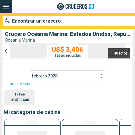
Encontrar un crucero
Crucero Oceania Marina: Estados Unidos, República Dominicana, Puerto Rico, Groenlandia, Francia, San Martín salida desde Miami
Oceania Marina
US$ 3,406
+ 48 fotos
Nuestros destinos
Tasas incluidas
Fecha de salida
febrero 2028
Puertos
Compañías
MEJOR PRECIO
17 Feb
Buscar
US$ 3,406
Mi categoría de cabina