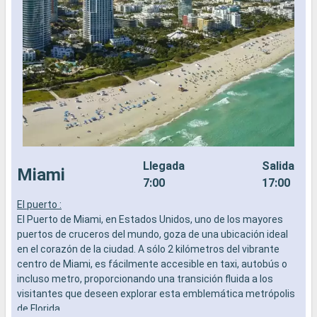
Llegada
Salida
Miami
7:00
17:00
El puerto :
L
El Puerto de Miami, en Estados Unidos, uno de los mayores
a
puertos de cruceros del mundo, goza de una ubicación ideal
b
en el corazón de la ciudad. A sólo 2 kilómetros del vibrante
s
centro de Miami, es fácilmente accesible en taxi, autobús o
e
incluso metro, proporcionando una transición fluida a los
visitantes que deseen explorar esta emblemática metrópolis
de Florida.