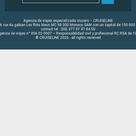
Agencia de viajes especializada crucero – CRUISELINE
6 rue du gabian Les flots bleus MC 98 000 Monaco SAM con un capital de 150 000
contact tel : (00) 377 97 97 84 50
gencia de viajes n° 006 02 0007 – Responsabilidad civil y profesional RC RSA de
© CRUISELINE 2026 - all rights reserved