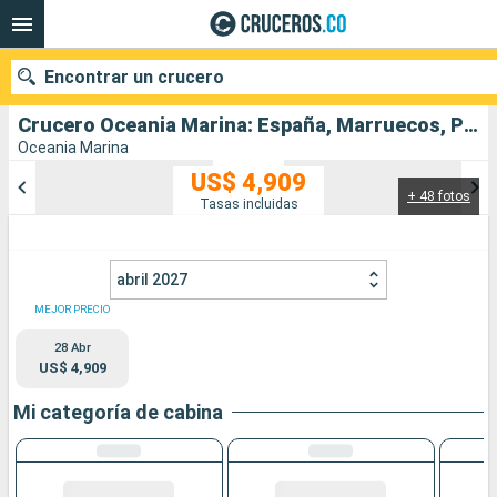
Encontrar un crucero
Crucero Oceania Marina: España, Marruecos, Portugal salida desde Barcelona
Oceania Marina
US$ 4,909
+ 48 fotos
Nuestros destinos
Tasas incluidas
Fecha de salida
abril 2027
Puertos
Compañías
MEJOR PRECIO
28 Abr
Buscar
US$ 4,909
Mi categoría de cabina