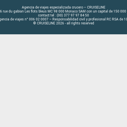
Agencia de viajes especializada crucero – CRUISELINE
6 rue du gabian Les flots bleus MC 98 000 Monaco SAM con un capital de 150 000
contact tel : (00) 377 97 97 84 50
gencia de viajes n° 006 02 0007 – Responsabilidad civil y profesional RC RSA de
© CRUISELINE 2026 - all rights reserved