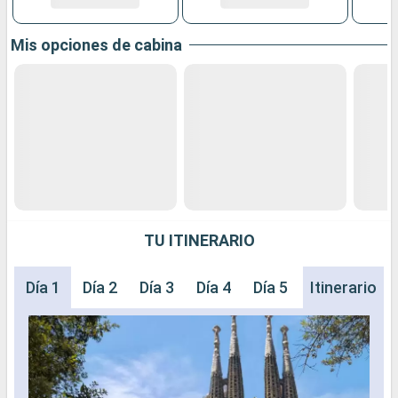
Mis opciones de cabina
TU ITINERARIO
Día 1
Día 2
Día 3
Día 4
Día 5
Día 6
Itinerario
Día 