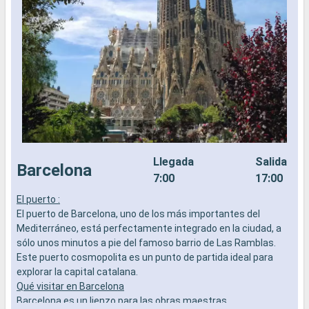
Llegada
Salida
Barcelona
7:00
17:00
El puerto :
P
El puerto de Barcelona, uno de los más importantes del
v
Mediterráneo, está perfectamente integrado en la ciudad, a
m
sólo unos minutos a pie del famoso barrio de Las Ramblas.
d
Este puerto cosmopolita es un punto de partida ideal para
m
explorar la capital catalana.
e
Qué visitar en Barcelona
r
Barcelona es un lienzo para las obras maestras
a