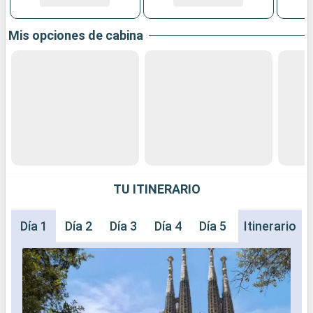
Mis opciones de cabina
TU ITINERARIO
Día 1
Día 2
Día 3
Día 4
Día 5
Día 6
Itinerario
Día 