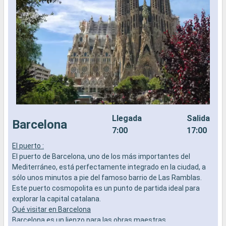
Llegada
Salida
Barcelona
7:00
17:00
El puerto :
E
El puerto de Barcelona, uno de los más importantes del
E
Mediterráneo, está perfectamente integrado en la ciudad, a
u
sólo unos minutos a pie del famoso barrio de Las Ramblas.
k
Este puerto cosmopolita es un punto de partida ideal para
a
explorar la capital catalana.
v
Qué visitar en Barcelona
C
Barcelona es un lienzo para las obras maestras
m