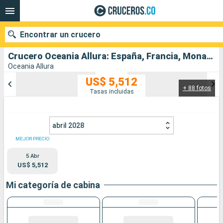
Encontrar un crucero
Crucero Oceania Allura: España, Francia, Monaco, Italia salida desde Barcelona
Oceania Allura
US$ 5,512
+ 88 fotos
Nuestros destinos
Tasas incluidas
Fecha de salida
abril 2028
Puertos
Compañías
MEJOR PRECIO
5 Abr
Buscar
US$ 5,512
Mi categoría de cabina