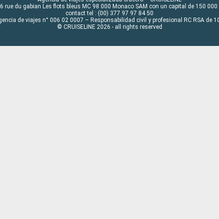
6 rue du gabian Les flots bleus MC 98 000 Monaco SAM con un capital de 150 000
contact tel : (00) 377 97 97 84 50
gencia de viajes n° 006 02 0007 – Responsabilidad civil y profesional RC RSA de
© CRUISELINE 2026 - all rights reserved