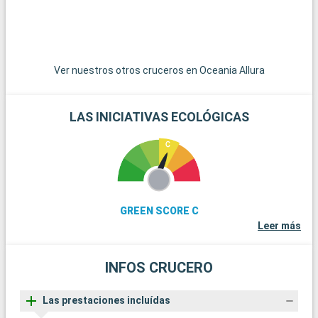
Civitavecchia ofrece otros destinos atractivos. La ciudad de
s
Tarquinia, famosa por sus tumbas etruscas y su museo
arqueológico, es una fascinante escapada cultural. Los
jardines de Villa Farnese en Caprarola, una obra maestra del
Renacimiento, ofrecen una visión del diseño de los jardines
Ver nuestros otros cruceros en Oceania Allura
italianos.
LAS INICIATIVAS ECOLÓGICAS
GREEN SCORE C
Leer más
INFOS CRUCERO
Las prestaciones incluídas