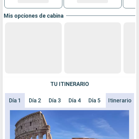
Mis opciones de cabina
TU ITINERARIO
Día 1
Día 2
Día 3
Día 4
Día 5
Día 6
Itinerario
Día 