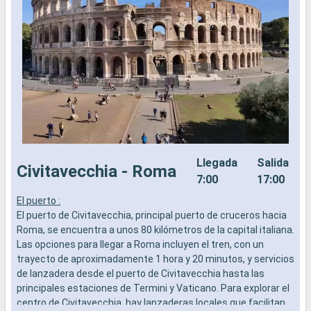
Llegada
Salida
Civitavecchia - Roma
7:00
17:00
El puerto :
E
El puerto de Civitavecchia, principal puerto de cruceros hacia
p
Roma, se encuentra a unos 80 kilómetros de la capital italiana.
c
Las opciones para llegar a Roma incluyen el tren, con un
a
trayecto de aproximadamente 1 hora y 20 minutos, y servicios
c
de lanzadera desde el puerto de Civitavecchia hasta las
m
principales estaciones de Termini y Vaticano. Para explorar el
centro de Civitavecchia, hay lanzaderas locales que facilitan
Q