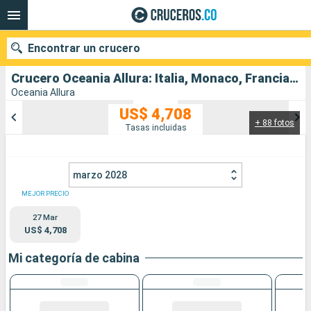
Encontrar un crucero
Crucero Oceania Allura: Italia, Monaco, Francia, España salida desde Civitavecchia - Roma
Oceania Allura
US$ 4,708
+ 88 fotos
Nuestros destinos
Tasas incluidas
Fecha de salida
marzo 2028
Puertos
Compañías
MEJOR PRECIO
27 Mar
Buscar
US$ 4,708
Mi categoría de cabina