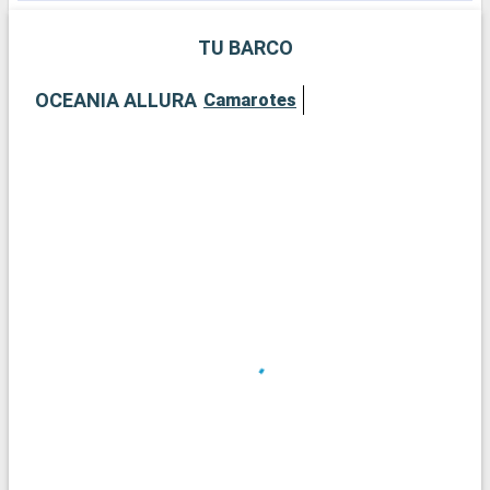
su combinación de historia, cultura y gastronomía, es un
destino europeo imprescindible.
TU BARCO
OCEANIA ALLURA
Camarotes