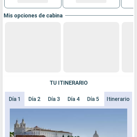
Mis opciones de cabina
TU ITINERARIO
Día 1
Día 2
Día 3
Día 4
Día 5
Día 6
Itinerario
Día 