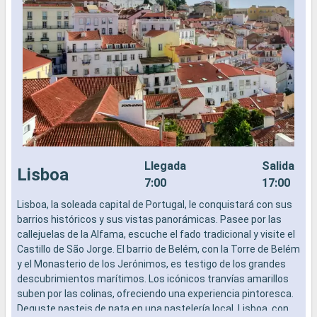
Llegada
Salida
Lisboa
7:00
17:00
Lisboa, la soleada capital de Portugal, le conquistará con sus
L
barrios históricos y sus vistas panorámicas. Pasee por las
a
callejuelas de la Alfama, escuche el fado tradicional y visite el
b
Castillo de São Jorge. El barrio de Belém, con la Torre de Belém
s
y el Monasterio de los Jerónimos, es testigo de los grandes
e
descubrimientos marítimos. Los icónicos tranvías amarillos
suben por las colinas, ofreciendo una experiencia pintoresca.
Deguste pasteis de nata en una pastelería local. Lisboa, con