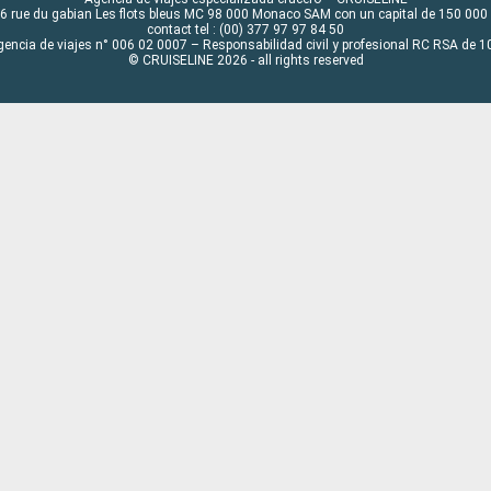
6 rue du gabian Les flots bleus MC 98 000 Monaco SAM con un capital de 150 000
contact tel : (00) 377 97 97 84 50
gencia de viajes n° 006 02 0007 – Responsabilidad civil y profesional RC RSA de
© CRUISELINE 2026 - all rights reserved