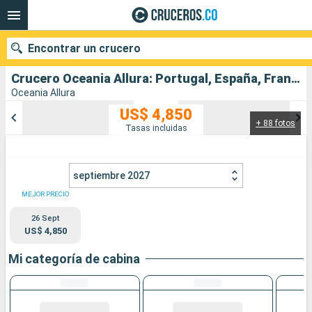
Encontrar un crucero
Crucero Oceania Allura: Portugal, España, Francia, Italia salida desde Lisboa
Oceania Allura
US$ 4,850
+ 88 fotos
Nuestros destinos
Tasas incluidas
Fecha de salida
septiembre 2027
Puertos
Compañías
MEJOR PRECIO
26 Sept
Buscar
US$ 4,850
Mi categoría de cabina