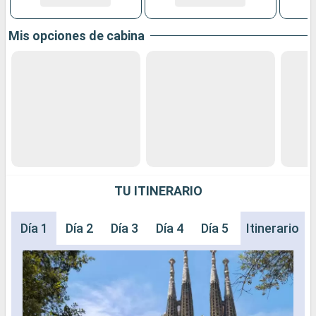
Mis opciones de cabina
TU ITINERARIO
Día 1
Día 2
Día 3
Día 4
Día 5
Día 6
Itinerario
Día 