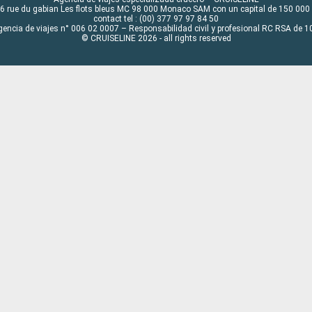
6 rue du gabian Les flots bleus MC 98 000 Monaco SAM con un capital de 150 000
contact tel : (00) 377 97 97 84 50
gencia de viajes n° 006 02 0007 – Responsabilidad civil y profesional RC RSA de
© CRUISELINE 2026 - all rights reserved