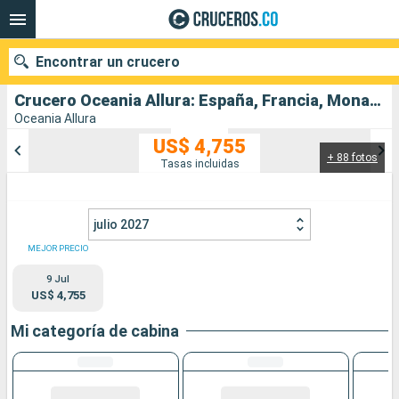
Encontrar un crucero
Crucero Oceania Allura: España, Francia, Monaco, Italia salida desde Barcelona
Oceania Allura
US$ 4,755
+ 88 fotos
Nuestros destinos
Tasas incluidas
Fecha de salida
julio 2027
Puertos
Compañías
MEJOR PRECIO
9 Jul
Buscar
US$ 4,755
Mi categoría de cabina