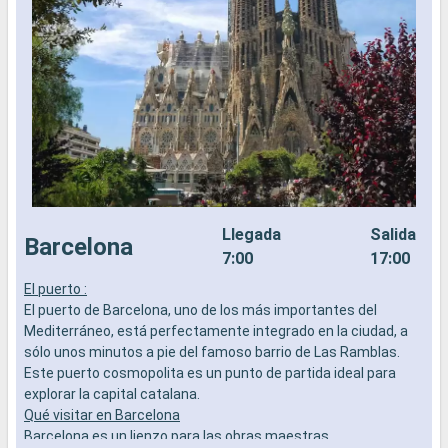
Llegada
Salida
Barcelona
7:00
17:00
El puerto :
P
El puerto de Barcelona, uno de los más importantes del
m
Mediterráneo, está perfectamente integrado en la ciudad, a
a
sólo unos minutos a pie del famoso barrio de Las Ramblas.
M
Este puerto cosmopolita es un punto de partida ideal para
g
explorar la capital catalana.
n
Qué visitar en Barcelona
o
Barcelona es un lienzo para las obras maestras
e