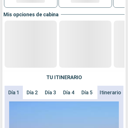
Mis opciones de cabina
TU ITINERARIO
Día 1
Día 2
Día 3
Día 4
Día 5
Día 6
Itinerario
Día 