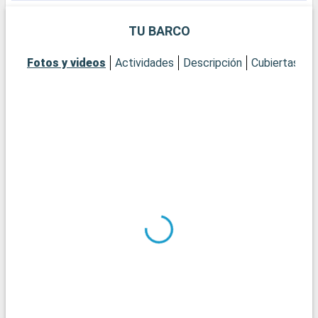
perderse.
TU BARCO
Fotos y videos
Actividades
Descripción
Cubiertas
C