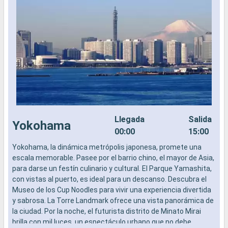
Llegada
Salida
Yokohama
00:00
15:00
Yokohama, la dinámica metrópolis japonesa, promete una
L
escala memorable. Pasee por el barrio chino, el mayor de Asia,
a
para darse un festín culinario y cultural. El Parque Yamashita,
b
con vistas al puerto, es ideal para un descanso. Descubra el
s
Museo de los Cup Noodles para vivir una experiencia divertida
e
y sabrosa. La Torre Landmark ofrece una vista panorámica de
la ciudad. Por la noche, el futurista distrito de Minato Mirai
brilla con mil luces, un espectáculo urbano que no debe