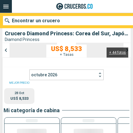
Encontrar un crucero
Crucero Diamond Princess: Corea del Sur, Japón salida desde Yokohama
Diamond Princess
US$ 8,533
+ 44 fotos
Nuestros destinos
+ Tasas
Fecha de salida
octubre 2026
Puertos
Compañías
MEJOR PRECIO
28 Oct
Buscar
US$ 8,533
Mi categoría de cabina