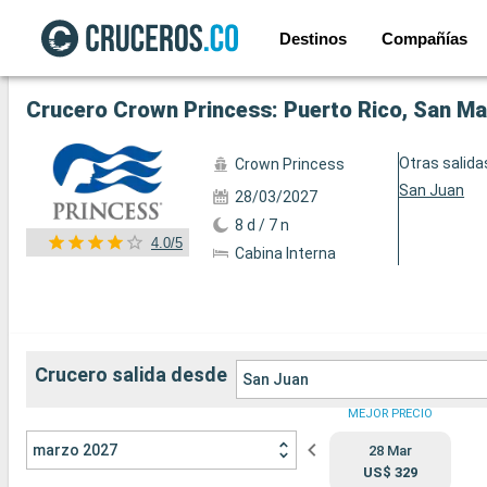
Destinos
Compañías
Ver las 41 fotos siguientes
Crucero Crown Princess: Puerto Rico, San Ma
Otras salida
Crown Princess
San Juan
28/03/2027
8 d / 7 n
4.0/5
Cabina Interna
Crucero salida desde
San Juan
MEJOR PRECIO
marzo 2027
28 Mar
US$ 329