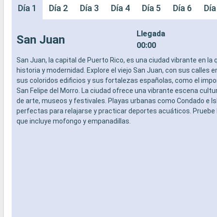
Día 1
Día 2
Día 3
Día 4
Día 5
Día 6
Día
Llegada
San Juan
00:00
San Juan, la capital de Puerto Rico, es una ciudad vibrante en la
historia y modernidad. Explore el viejo San Juan, con sus calles
sus coloridos edificios y sus fortalezas españolas, como el impo
San Felipe del Morro. La ciudad ofrece una vibrante escena cultur
de arte, museos y festivales. Playas urbanas como Condado e Is
perfectas para relajarse y practicar deportes acuáticos. Pruebe l
que incluye mofongo y empanadillas.