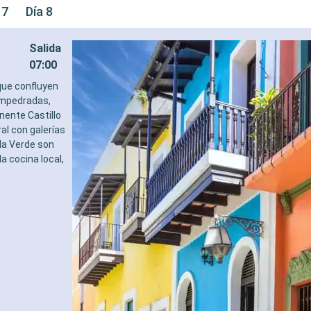
 7
Día 8
Salida
07:00
 que confluyen
 empedradas,
nente Castillo
al con galerías
la Verde son
a cocina local,