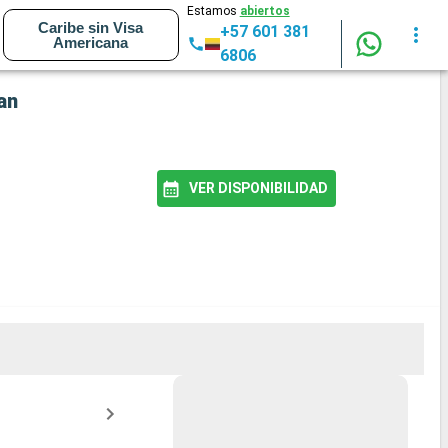
Estamos
abiertos
Caribe sin Visa
+57 601 381
Americana
6806
an
VER DISPONIBILIDAD