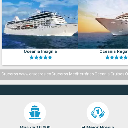
Oceania Insignia
Oceania Rega
Cruceros www.cruceros.co
Cruceros Mediterráneo
Oceania Cruises
O
Mas de 10 000
El Mejor Precio