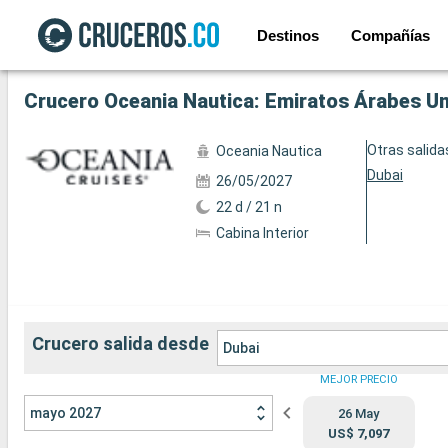
Destinos
Compañías
Ver las 41 fotos siguientes
Crucero Oceania Nautica: Emiratos Árabes Uni
Otras salida
Oceania Nautica
Dubai
26/05/2027
22 d / 21 n
Cabina Interior
Crucero salida desde
Dubai
MEJOR PRECIO
mayo 2027
26 May
US$ 7,097