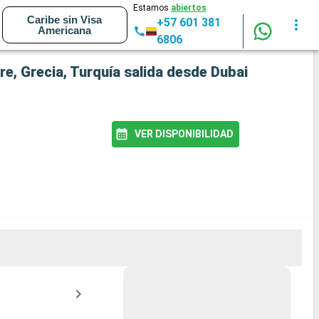
Estamos
abiertos
Caribe sin Visa
+57 601 381
Americana
6806
e, Grecia, Turquía salida desde Dubai
VER DISPONIBILIDAD