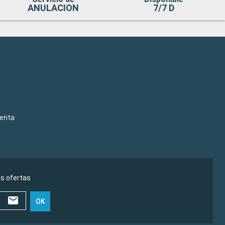
ANULACION
7/7 D
venta
as ofertas
OK