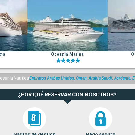
tta
Oceania Marina
O
ceania Nautica
Emiratos Árabes Unidos, Oman, Arabia Saudí, Jordania, Eg
¿POR QUÉ RESERVAR CON NOSOTROS?
Gastos de gestion
Pago seguro