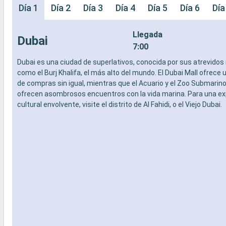
Día 1
Día 2
Día 3
Día 4
Día 5
Día 6
Día
Llegada
Dubai
7:00
Dubai es una ciudad de superlativos, conocida por sus atrevidos
como el Burj Khalifa, el más alto del mundo. El Dubai Mall ofrece 
de compras sin igual, mientras que el Acuario y el Zoo Submarin
ofrecen asombrosos encuentros con la vida marina. Para una ex
cultural envolvente, visite el distrito de Al Fahidi, o el Viejo Dubai.