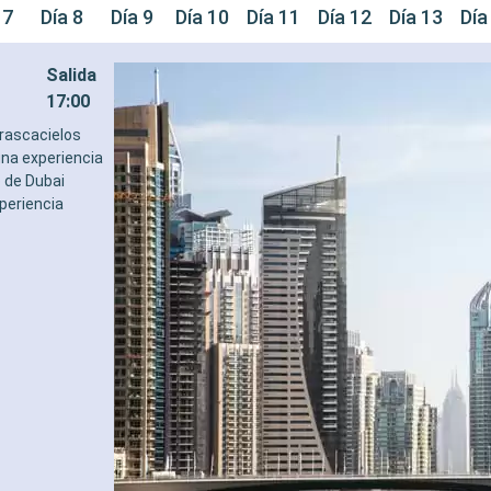
 7
Día 8
Día 9
Día 10
Día 11
Día 12
Día 13
Día
Salida
17:00
 rascacielos
una experiencia
o de Dubai
periencia