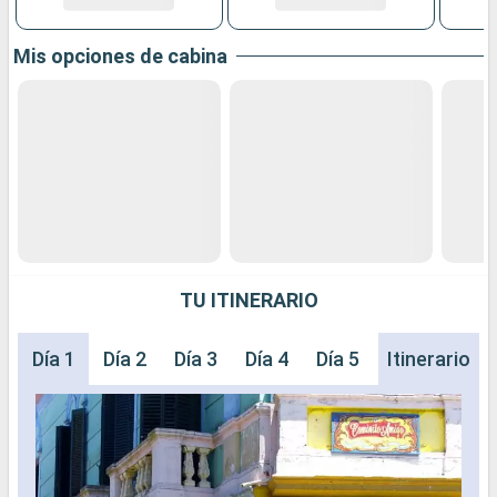
Mis opciones de cabina
TU ITINERARIO
Día 1
Día 2
Día 3
Día 4
Día 5
Día 6
Itinerario
Día 