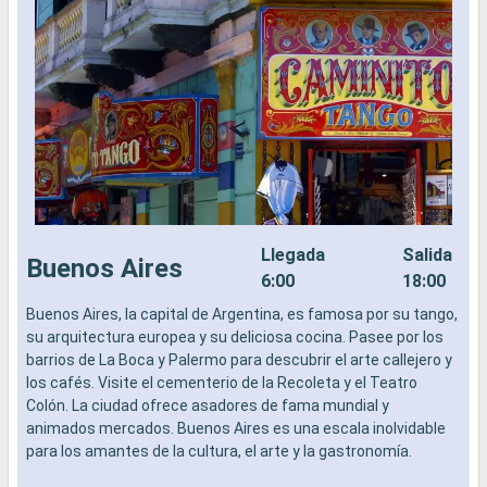
Llegada
Salida
Buenos Aires
6:00
18:00
Buenos Aires, la capital de Argentina, es famosa por su tango,
E
su arquitectura europea y su deliciosa cocina. Pasee por los
E
barrios de La Boca y Palermo para descubrir el arte callejero y
u
los cafés. Visite el cementerio de la Recoleta y el Teatro
c
Colón. La ciudad ofrece asadores de fama mundial y
p
animados mercados. Buenos Aires es una escala inolvidable
c
para los amantes de la cultura, el arte y la gastronomía.
s