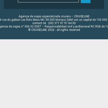
Agencia de viajes especializada crucero – CRUISELINE
6 rue du gabian Les flots bleus MC 98 000 Monaco SAM con un capital de 150 000
contact tel : (00) 377 97 97 84 50
gencia de viajes n° 006 02 0007 – Responsabilidad civil y profesional RC RSA de
© CRUISELINE 2026 - all rights reserved