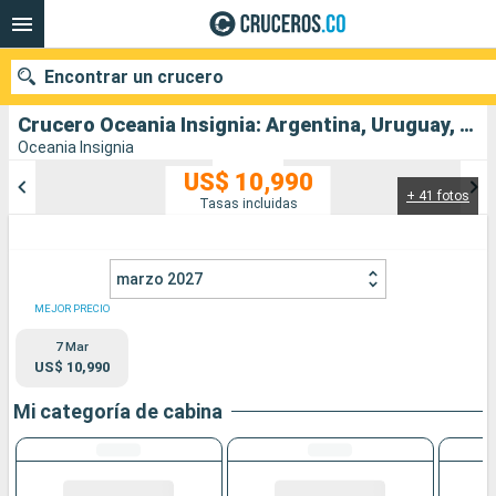
Encontrar un crucero
Crucero Oceania Insignia: Argentina, Uruguay, Brasil, Barbados, Antigua y Barbuda, Estados Unidos salida desde Buenos Aires
Oceania Insignia
US$ 10,990
+ 41 fotos
Nuestros destinos
Tasas incluidas
Fecha de salida
marzo 2027
Puertos
Compañías
MEJOR PRECIO
7 Mar
Buscar
US$ 10,990
Mi categoría de cabina