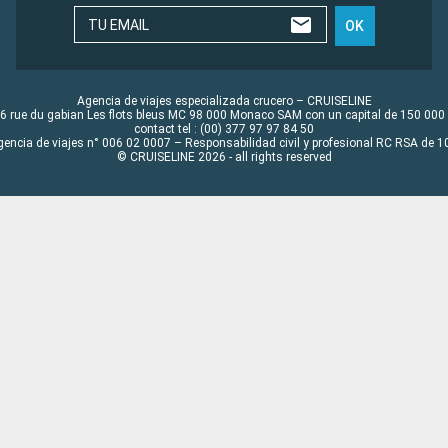
TU EMAIL
OK
Agencia de viajes especializada crucero – CRUISELINE
6 rue du gabian Les flots bleus MC 98 000 Monaco SAM con un capital de 150 000
contact tel : (00) 377 97 97 84 50
gencia de viajes n° 006 02 0007 – Responsabilidad civil y profesional RC RSA de
© CRUISELINE 2026 - all rights reserved