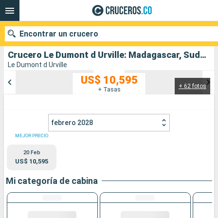
Encontrar un crucero
Crucero Le Dumont d Urville: Madagascar, Sudafrica salida desde Nosy-Bé
Le Dumont d Urville
US$ 10,595
+ 62 fotos
Nuestros destinos
+ Tasas
Fecha de salida
febrero 2028
Puertos
Compañías
MEJOR PRECIO
20 Feb
Buscar
US$ 10,595
Mi categoría de cabina