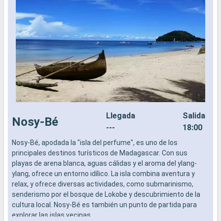
Llegada
Salida
Nosy-Bé
---
18:00
Nosy-Bé, apodada la "isla del perfume", es uno de los
N
principales destinos turísticos de Madagascar. Con sus
a
playas de arena blanca, aguas cálidas y el aroma del ylang-
i
ylang, ofrece un entorno idílico. La isla combina aventura y
b
relax, y ofrece diversas actividades, como submarinismo,
H
senderismo por el bosque de Lokobe y descubrimiento de la
f
cultura local. Nosy-Bé es también un punto de partida para
explorar las islas vecinas.