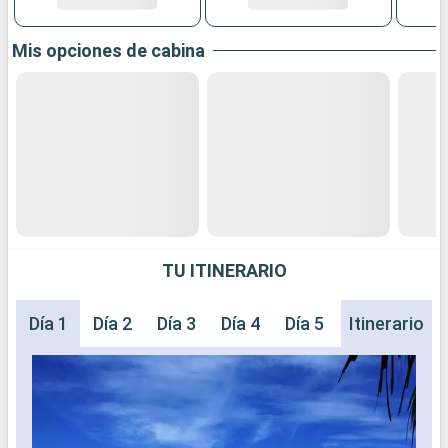
Mis opciones de cabina
TU ITINERARIO
Día 1
Día 2
Día 3
Día 4
Día 5
Día 6
Itinerario
Día 