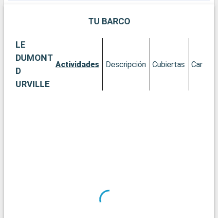
TU BARCO
LE
DUMONT
Actividades
Descripción
Cubiertas
Camaro
D
URVILLE