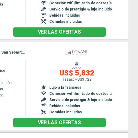
Conexión wifi ilimitado de cortesía
28
Servicio de prestigio & lujo incluido
Bebidas incluidas
Comidas incluidas
VER LAS OFERTAS
Itinerario : Las Palmas, Arrecife (Lanzarote), Puerto del Rosario, Alcudia, Santa Cruz de la Palma, San Sebastian de la gomera, Las Palmas
desde
use
US$ 5,832
Tasas: +US$ 722
 balcón
Lujo a la francesa
as
Conexión wifi ilimitado de cortesía
26
Servicio de prestigio & lujo incluido
Bebidas incluidas
Comidas incluidas
VER LAS OFERTAS