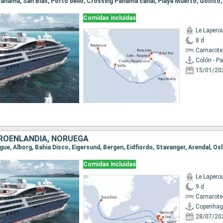
- Panama, San Blas, Porto bello, Crossing Panama canal, Playa Muerto, Golfito
Comidas incluidas
Le Lapero
8 d
Camarote
Colón - 
15/01/20
ROENLANDIA, NORUEGA
gue, Alborg, Bahia Disco, Eigersund, Bergen, Eidfiordo, Stavanger, Arendal, Os
Comidas incluidas
Le Lapero
9 d
Camarote
Copenhag
28/07/20