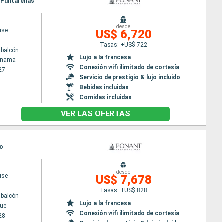
, Puntarenas
desde
use
US$ 6,720
Tasas: +US$ 722
 balcón
Lujo a la francesa
Panama
Conexión wifi ilimitado de cortesía
27
Servicio de prestigio & lujo incluido
Bebidas incluidas
Comidas incluidas
VER LAS OFERTAS
lo
desde
use
US$ 7,678
Tasas: +US$ 828
 balcón
Lujo a la francesa
ue
Conexión wifi ilimitado de cortesía
28