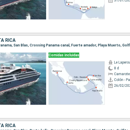
31/07/20
A RICA
Comidas incluidas
Le Lapero
8 d
Camarote
Colón - 
26/02/20
A RICA