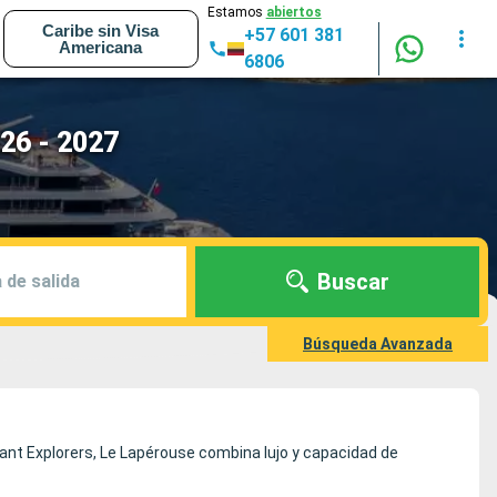
Estamos
abiertos
Caribe sin Visa
+57 601 381
Americana
6806
26 - 2027
Buscar
 de salida
Búsqueda Avanzada
onant Explorers, Le Lapérouse combina lujo y capacidad de