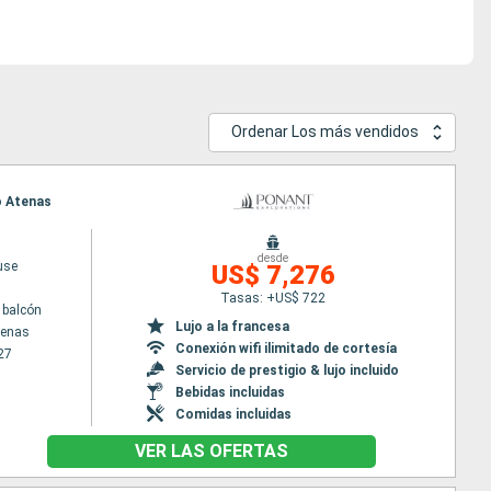
Ordenar Los más vendidos
eo Atenas
desde
use
US$ 7,276
Tasas: +US$ 722
 balcón
Lujo a la francesa
tenas
Conexión wifi ilimitado de cortesía
27
Servicio de prestigio & lujo incluido
Bebidas incluidas
Comidas incluidas
VER LAS OFERTAS