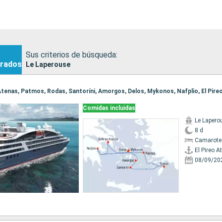
Sus criterios de búsqueda:
rados
Le Laperouse
o Atenas, Patmos, Rodas, Santoríni, Amorgos, Delos, Mykonos, Nafplio, El Pir
Comidas incluidas
Le Lapero
8 d
Camarote
El Pireo A
08/09/20