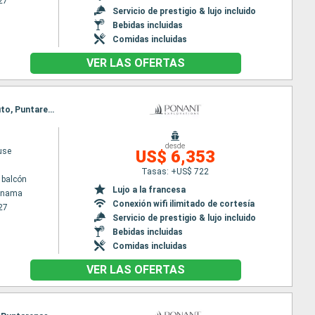
27
Servicio de prestigio & lujo incluido
Bebidas incluidas
Comidas incluidas
VER LAS OFERTAS
Itinerario : Colón - Panama, San Blas, Crossing Panama canal, Fuerte amador, Playa Muerto, Golfito, Puntarenas
desde
use
US$ 6,353
Tasas: +US$ 722
 balcón
Lujo a la francesa
Panama
Conexión wifi ilimitado de cortesía
27
Servicio de prestigio & lujo incluido
Bebidas incluidas
Comidas incluidas
VER LAS OFERTAS