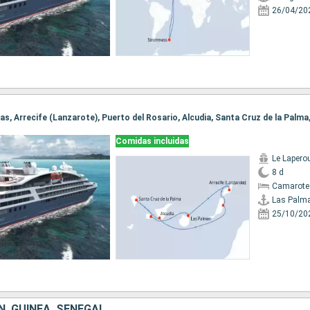
26/04/20
Comidas incluidas
Le Lapero
8 d
Camarote
Las Palm
25/10/20
, GUINEA, SENEGAL