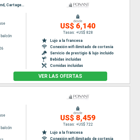
Itinerario : Dakar, Cartagena, Caravela Island, Uno ko, Bolama, Canhabaque, Bijagos, Caravela Island, Cartagena, Ile de Kéré, Dakar
desde
use
US$ 6,140
Tasas: +US$ 828
 balcón
Lujo a la francesa
Conexión wifi ilimitado de cortesía
26
Servicio de prestigio & lujo incluido
Bebidas incluidas
Comidas incluidas
VER LAS OFERTAS
desde
use
US$ 8,459
Tasas: +US$ 722
 balcón
Lujo a la francesa
Conexión wifi ilimitado de cortesía