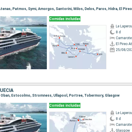
o Atenas, Patmos, Symi, Amorgos, Santoríni, Milos, Delos, Paros, Hidra, El Pire
Comidas incluidas
Le Lapero
8 d
Camarote
El Pireo A
25/08/20
SUECIA
w, Oban, Estocolmo, Stromness, Ullapool, Portree, Tobermory, Glasgow
Comidas incluidas
Le Lapero
8 d
Camarote
Glasgow