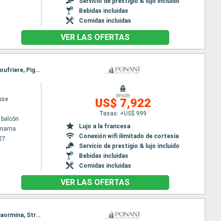
Servicio de prestigio & lujo incluido
Bebidas incluidas
Comidas incluidas
VER LAS OFERTAS
Itinerario : Colón - Panama, San Blas, Cartagena de Indias, Santa Marta, Bonaire, Tobago Cays, Soufriere, Pigeon Island Beach, Les Saintes, Soufriere, Les Saintes, Fort-de-France
desde
use
US$ 7,922
Tasas: +US$ 999
 balcón
Lujo a la francesa
Panama
Conexión wifi ilimitado de cortesía
27
Servicio de prestigio & lujo incluido
Bebidas incluidas
Comidas incluidas
VER LAS OFERTAS
Itinerario : El Pireo Atenas, Paros, Nafplio, Canal de Corinto, Itea, Katakolon, Siracusa ( Sicilia), Taormina, Stromboli, Salerno, Civitavecchia - Roma