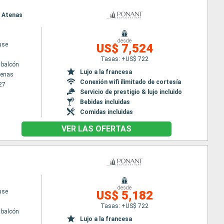
o Atenas
desde
use
US$ 7,524
Tasas: +US$ 722
 balcón
Lujo a la francesa
tenas
Conexión wifi ilimitado de cortesía
27
Servicio de prestigio & lujo incluido
Bebidas incluidas
Comidas incluidas
VER LAS OFERTAS
desde
use
US$ 5,182
Tasas: +US$ 722
 balcón
Lujo a la francesa