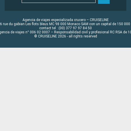
Agencia de viajes especializada crucero – CRUISELINE
6 rue du gabian Les flots bleus MC 98 000 Monaco SAM con un capital de 150 000
contact tel : (00) 377 97 97 84 50
gencia de viajes n° 006 02 0007 – Responsabilidad civil y profesional RC RSA de
© CRUISELINE 2026 - all rights reserved