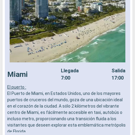
Llegada
Salida
Miami
7:00
17:00
El puerto :
L
El Puerto de Miami, en Estados Unidos, uno de los mayores
a
puertos de cruceros del mundo, goza de una ubicación ideal
b
en el corazón de la ciudad. A sólo 2 kilómetros del vibrante
s
centro de Miami, es fácilmente accesible en taxi, autobús o
e
incluso metro, proporcionando una transición fluida a los
visitantes que deseen explorar esta emblemática metrópolis
de Florida.