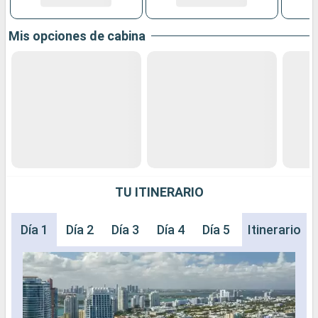
Mis opciones de cabina
TU ITINERARIO
Día 1
Día 2
Día 3
Día 4
Día 5
Día 6
Itinerario
Día 