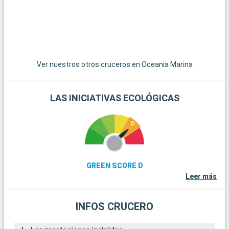
del submarinismo, los arrecifes de coral de Cayo Largo
ofrecen una experiencia submarina extraordinaria. Estos
destinos alrededor de Miami revelan la belleza natural y la
diversidad cultural de la región.
Ver nuestros otros cruceros en Oceania Marina
LAS INICIATIVAS ECOLÓGICAS
GREEN SCORE D
Leer más
INFOS CRUCERO