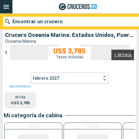
Encontrar un crucero
Crucero Oceania Marina: Estados Unidos, Puerto Rico, San Martín, San Vincent y las Granadinas, República Dominicana, Bahamas salida desde Miami
Oceania Marina
US$ 3,785
+ 48 fotos
Nuestros destinos
Tasas incluidas
Fecha de salida
febrero 2027
Puertos
Compañías
MEJOR PRECIO
23 Feb
Buscar
US$ 3,785
Mi categoría de cabina