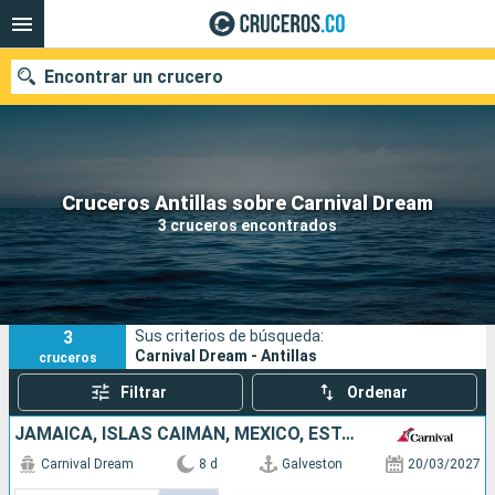
Encontrar un crucero
Cruceros Antillas sobre Carnival Dream
Fecha de salida
3 cruceros encontrados
Buscar
3
Sus criterios de búsqueda:
Carnival Dream - Antillas
cruceros
Filtrar
Ordenar
JAMAICA, ISLAS CAIMÁN, MÉXICO, ESTADOS UNIDOS
Carnival Dream
8 d
Galveston
20/03/2027