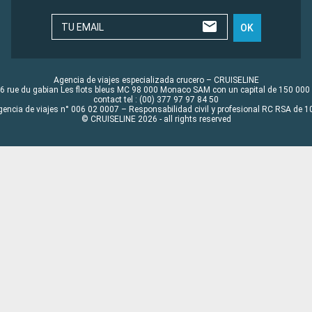
TU EMAIL
OK
Agencia de viajes especializada crucero – CRUISELINE
6 rue du gabian Les flots bleus MC 98 000 Monaco SAM con un capital de 150 000
contact tel : (00) 377 97 97 84 50
gencia de viajes n° 006 02 0007 – Responsabilidad civil y profesional RC RSA de
© CRUISELINE 2026 - all rights reserved