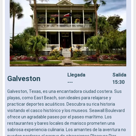
Llegada
Salida
Galveston
---
15:30
Galveston, Texas, es una encantadora ciudad costera. Sus
L
playas, como East Beach, son ideales para relajarse y
a
practicar deportes acuáticos. Descubra su rica historia
b
visitando el casco histórico y los museos. Seawall Boulevard
s
ofrece un agradable paseo por el paseo marítimo. Los
e
restaurantes y bares locales de marisco prometen una
sabrosa experiencia culinaria. Los amantes de la aventura no
pueden perderse el parque de atracciones Pleasure Pier.