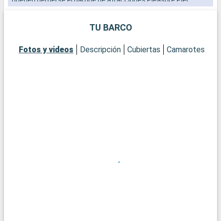
Galveston combina historia, ocio y naturaleza para una escala
entretenida y cultural.
TU BARCO
Fotos y videos
Descripción
Cubiertas
Camarotes