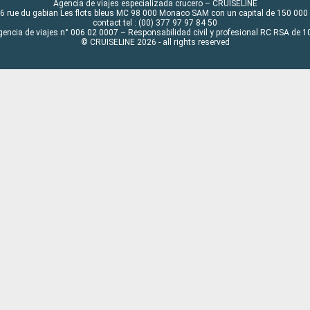
Agencia de viajes especializada crucero – CRUISELINE
6 rue du gabian Les flots bleus MC 98 000 Monaco SAM con un capital de 150 000
contact tel : (00) 377 97 97 84 50
gencia de viajes n° 006 02 0007 – Responsabilidad civil y profesional RC RSA de
© CRUISELINE 2026 - all rights reserved