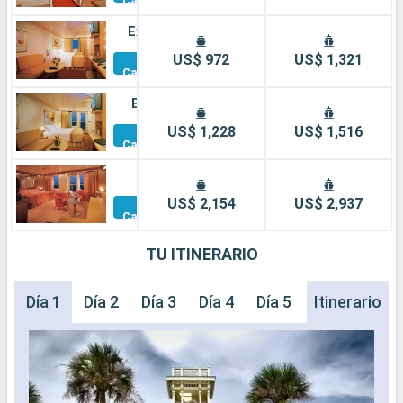
Camarotes
Exterior
Otros
US$ 972
US$ 1,321
Camarotes
Balcón
Otros
US$ 1,228
US$ 1,516
Camarotes
Suite
Otros
US$ 2,154
US$ 2,937
Camarotes
TU ITINERARIO
Día 1
Día 2
Día 3
Día 4
Día 5
Día 6
Itinerario
Día 