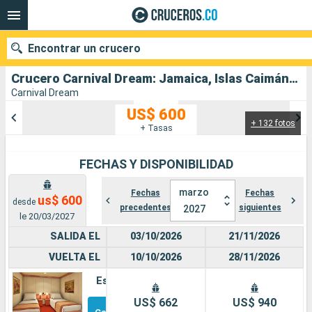
Encontrar un crucero
Crucero Carnival Dream: Jamaica, Islas Caimán, México, Estados Unidos salida desde Galveston
Carnival Dream
US$ 600
+ 132 fotos
Nuestros destinos
+ Tasas
Fecha de salida
FECHAS Y DISPONIBILIDAD
Puertos
Compañías
marzo
Fechas
Fechas
us$ 600
desde
precedentes
siguientes
2027
le 20/03/2027
Buscar
SALIDA EL
03/10/2026
21/11/2026
VUELTA EL
10/10/2026
28/11/2026
Estándar
Otros
US$ 662
US$ 940