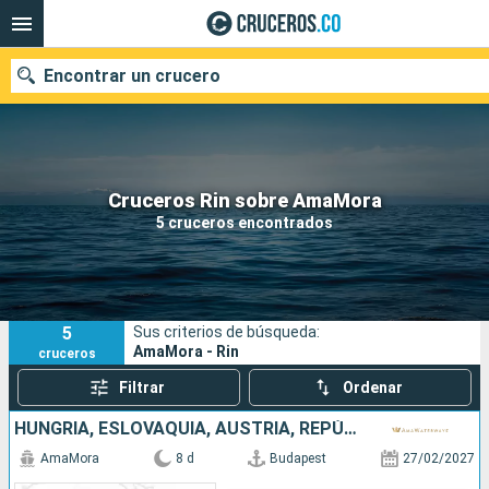
Encontrar un crucero
Cruceros Rin sobre AmaMora
Fecha de salida
5 cruceros encontrados
Buscar
5
Sus criterios de búsqueda:
AmaMora - Rin
cruceros
Filtrar
Ordenar
HUNGRÍA, ESLOVAQUIA, AUSTRIA, REPÚBLICA CHECA, ALEMANIA
AmaMora
8 d
Budapest
27/02/2027