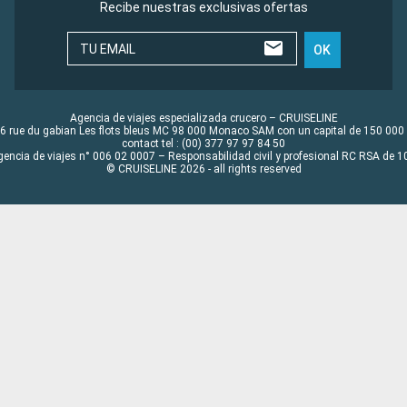
Recibe nuestras exclusivas ofertas
TU EMAIL
OK
Agencia de viajes especializada crucero – CRUISELINE
6 rue du gabian Les flots bleus MC 98 000 Monaco SAM con un capital de 150 000
contact tel : (00) 377 97 97 84 50
gencia de viajes n° 006 02 0007 – Responsabilidad civil y profesional RC RSA de
© CRUISELINE 2026 - all rights reserved