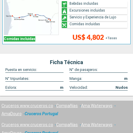
Bebidas incluidas
Excursiones incluidas
Servicio y Experiencia de Lujo
Comidas incluidas
US$ 4,802
+Tasas
Comidas incluidas
Ficha Técnica
Puesta en servicio:
N° de pasajeros:
N° tripunlates:
Manga:
m
Eslora:
m
Velocidad:
Nudos
Cruceros www.cruceros.co
Compañías
Ama Waterways
AmaDouro
Cruceros Portugal
Cruceros www.cruceros.co
Compañías
Ama Waterways
AmaDouro
Cruceros Portugal