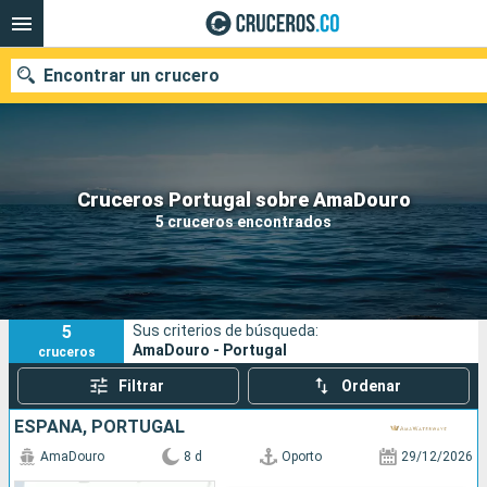
Encontrar un crucero
Cruceros Portugal sobre AmaDouro
Fecha de salida
5 cruceros encontrados
Buscar
5
Sus criterios de búsqueda:
AmaDouro - Portugal
cruceros
Filtrar
Ordenar
ESPAÑA, PORTUGAL
AmaDouro
8 d
Oporto
29/12/2026