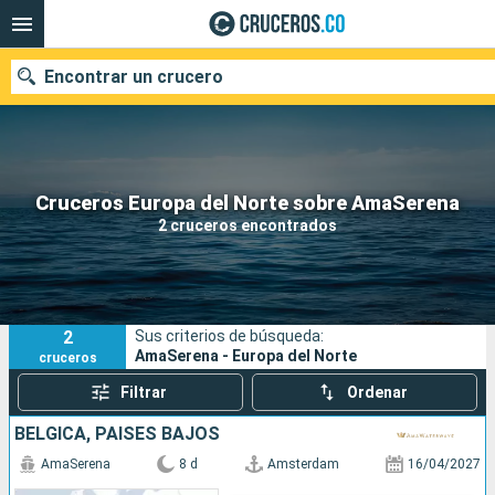
Encontrar un crucero
Cruceros Europa del Norte sobre AmaSerena
Fecha de salida
2 cruceros encontrados
Buscar
2
Sus criterios de búsqueda:
AmaSerena - Europa del Norte
cruceros
Filtrar
Ordenar
BÉLGICA, PAISES BAJOS
AmaSerena
8 d
Amsterdam
16/04/2027