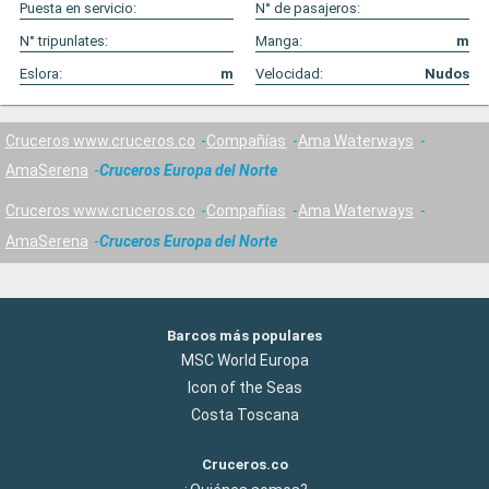
Puesta en servicio:
N° de pasajeros:
N° tripunlates:
Manga:
m
Eslora:
m
Velocidad:
Nudos
Cruceros www.cruceros.co
Compañías
Ama Waterways
AmaSerena
Cruceros Europa del Norte
Cruceros www.cruceros.co
Compañías
Ama Waterways
AmaSerena
Cruceros Europa del Norte
Barcos más populares
MSC World Europa
Icon of the Seas
Costa Toscana
Cruceros.co