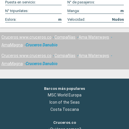
Puesta en servicio:
N° de pasajeros:
N° tripunlates:
Manga:
m
Eslora:
m
Velocidad:
Nudos
Cruceros www.cruceros.co
Compañías
Ama Waterways
AmaMagna
Cruceros Danubio
Cruceros www.cruceros.co
Compañías
Ama Waterways
AmaMagna
Cruceros Danubio
Barcos más populares
MSC World Europa
Icon of the Seas
Costa Toscana
Cruceros.co