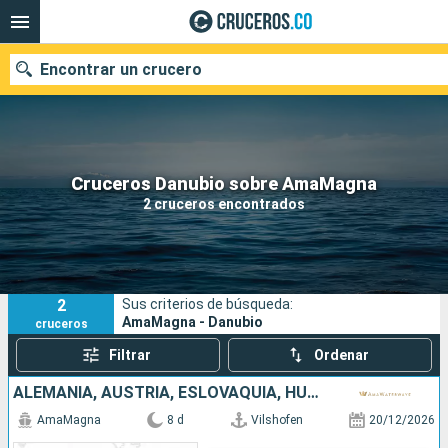
Encontrar un crucero
Cruceros Danubio sobre AmaMagna
Fecha de salida
2 cruceros encontrados
Buscar
2
Sus criterios de búsqueda:
AmaMagna - Danubio
cruceros
Filtrar
Ordenar
ALEMANIA, AUSTRIA, ESLOVAQUIA, HUNGRÍA
AmaMagna
8 d
Vilshofen
20/12/2026