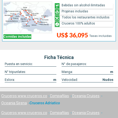
Bebidas sin alcohol ilimitadas
Propinas incluidas
Todos los restaurantes incluidos
Cruceros 100% adultos
US$ 36,095
Tasas incluidas
Comidas incluidas
Ficha Técnica
Puesta en servicio:
N° de pasajeros:
N° tripunlates:
Manga:
m
Eslora:
m
Velocidad:
Nudos
Cruceros www.cruceros.co
Compañías
Oceania Cruises
Oceania Sirena
Cruceros Adriatico
Cruceros www.cruceros.co
Compañías
Oceania Cruises