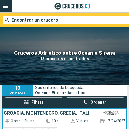
Encontrar un crucero
Cruceros Adriatico sobre Oceania Sirena
Fecha de salida
13 cruceros encontrados
Buscar
13
Sus criterios de búsqueda:
Oceania Sirena - Adriatico
cruceros
Filtrar
Ordenar
CROACIA, MONTENEGRO, GRECIA, ITALIA, FRANCIA, ESPAÑA
Oceania Sirena
10 d
Venecia
17/04/2027