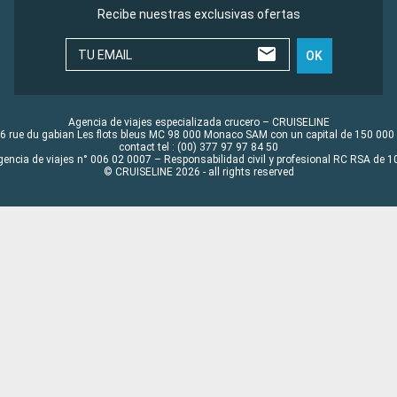
Recibe nuestras exclusivas ofertas
TU EMAIL
OK
Agencia de viajes especializada crucero – CRUISELINE
6 rue du gabian Les flots bleus MC 98 000 Monaco SAM con un capital de 150 000
contact tel : (00) 377 97 97 84 50
gencia de viajes n° 006 02 0007 – Responsabilidad civil y profesional RC RSA de
© CRUISELINE 2026 - all rights reserved