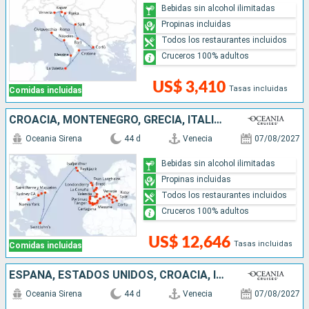
Bebidas sin alcohol ilimitadas
Propinas incluidas
Todos los restaurantes incluidos
Cruceros 100% adultos
US$ 3,410
Tasas incluidas
Comidas incluidas
CROACIA, MONTENEGRO, GRECIA, ITALIA, MARRUECOS, ESPAÑA, PORTUGAL, FRANCIA, REINO UNIDO, IRLANDA, ISLANDIA, ANTIGUA Y BARBUDA, CANADÁ, ESTADOS UNIDOS
Oceania Sirena
44 d
Venecia
07/08/2027
Bebidas sin alcohol ilimitadas
Propinas incluidas
Todos los restaurantes incluidos
Cruceros 100% adultos
US$ 12,646
Tasas incluidas
Comidas incluidas
ESPAÑA, ESTADOS UNIDOS, CROACIA, IRLANDA, PORTUGAL, ITALIA, ANTIGUA Y BARBUDA, ISLANDIA, REINO UNIDO, FRANCIA, CANADÁ, GRECIA, MARRUECOS, MONTENEGRO
Oceania Sirena
44 d
Venecia
07/08/2027