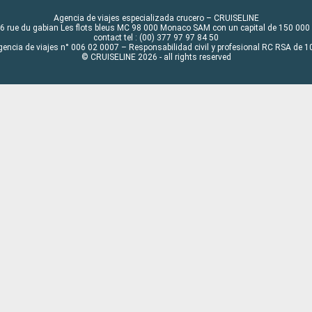
Agencia de viajes especializada crucero – CRUISELINE
6 rue du gabian Les flots bleus MC 98 000 Monaco SAM con un capital de 150 000
contact tel : (00) 377 97 97 84 50
gencia de viajes n° 006 02 0007 – Responsabilidad civil y profesional RC RSA de
© CRUISELINE 2026 - all rights reserved