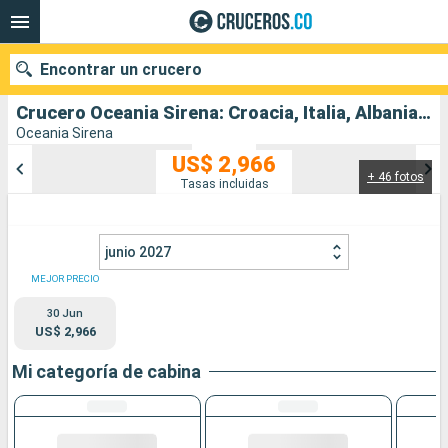
Encontrar un crucero
Crucero Oceania Sirena: Croacia, Italia, Albania, Grecia, Turquía salida desde Venecia
Oceania Sirena
US$ 2,966
+ 46 fotos
Nuestros destinos
Tasas incluidas
Fecha de salida
junio 2027
Puertos
Compañías
MEJOR PRECIO
30 Jun
Buscar
US$ 2,966
Mi categoría de cabina