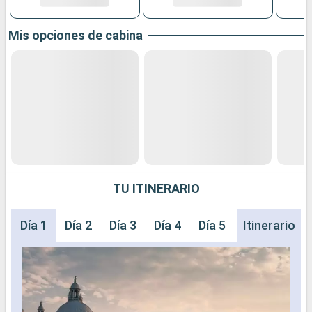
Mis opciones de cabina
TU ITINERARIO
Día 1
Día 2
Día 3
Día 4
Día 5
Día 6
Itinerario
Día 