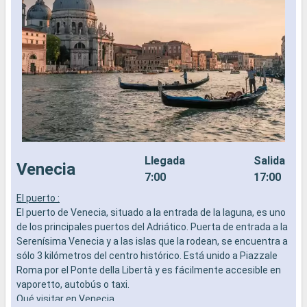
Llegada
Salida
Venecia
7:00
17:00
El puerto :
E
El puerto de Venecia, situado a la entrada de la laguna, es uno
E
de los principales puertos del Adriático. Puerta de entrada a la
o
Serenísima Venecia y a las islas que la rodean, se encuentra a
m
sólo 3 kilómetros del centro histórico. Está unido a Piazzale
f
Roma por el Ponte della Libertà y es fácilmente accesible en
s
vaporetto, autobús o taxi.
c
Qué visitar en Venecia
p