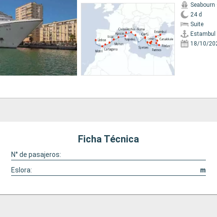
Seabourn
24 d
Suite
Estambul
18/10/20
Ficha Técnica
N° de pasajeros:
Eslora:
m