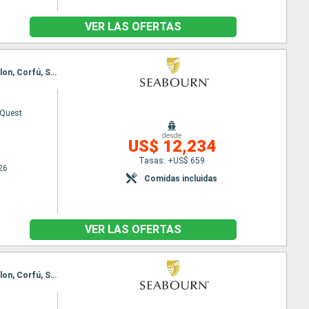
VER LAS OFERTAS
Itinerario : Estambul, Canakkale, Izmir, Patmos, Rodas, Spetses, El Pireo Atenas, Nafplio, Katakolon, Corfú, Saranda, Nápoles, Civitavecchia - Roma
 Quest
desde
US$ 12,234
Tasas: +US$ 659
26
Comidas incluidas
VER LAS OFERTAS
Itinerario : Estambul, Canakkale, Izmir, Patmos, Rodas, Spetses, El Pireo Atenas, Nafplio, Katakolon, Corfú, Saranda, Nápoles, Civitavecchia - Roma, Ajaccio, Alghero, Mahon, Ibiza, Cartagena, Motril, Ceuta, Lisboa