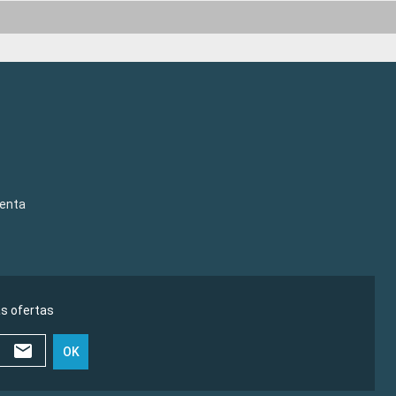
venta
as ofertas
OK