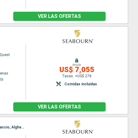
VER LAS OFERTAS
 Quest
desde
US$ 7,055
tenas
Tasas: +US$ 278
26
Comidas incluidas
VER LAS OFERTAS
Itinerario : El Pireo Atenas, Nafplio, Katakolon, Corfú, Saranda, Nápoles, Civitavecchia - Roma, Ajaccio, Alghero, Mahon, Ibiza, Cartagena, Motril, Ceuta, Lisboa