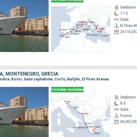
Seabourn
17 d
Suite
El Pireo A
25/10/20
IA, MONTENEGRO, GRECIA
 Vodice, Kotor, Sami cephalonie, Corfú, Nafplio, El Pireo Atenas
Comidas incluidas
Seabourn
8 d
Suite
Fusina
06/09/20