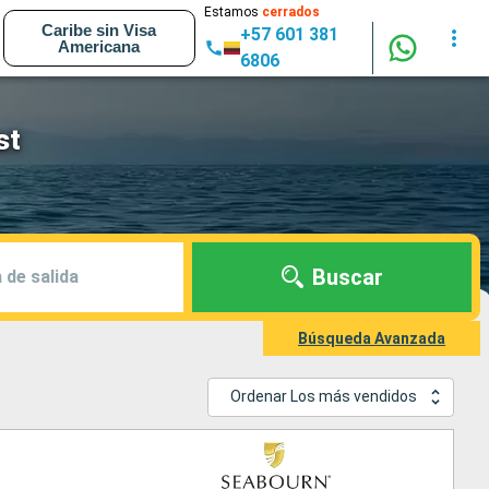
Estamos
cerrados
Caribe sin Visa
+57 601 381
Americana
6806
st
Buscar
 de salida
Búsqueda Avanzada
Ordenar Los más vendidos