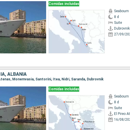
Comidas incluidas
Seabourn
8 d
Suite
Dubrovnik
27/09/20
IA, ALBANIA
o Atenas, Monemvasia, Santoríni, Itea, Nidri, Saranda, Dubrovnik
Comidas incluidas
Seabourn
8 d
Suite
El Pireo A
16/08/20