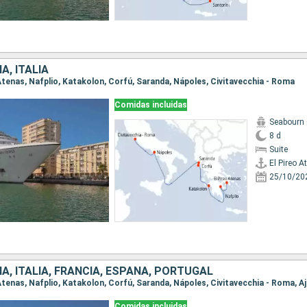
A, ITALIA
o Atenas, Nafplio, Katakolon, Corfú, Saranda, Nápoles, Civitavecchia - Roma
Comidas incluidas
Seabourn
8 d
Suite
El Pireo A
25/10/20
IA, ITALIA, FRANCIA, ESPAÑA, PORTUGAL
Comidas incluidas