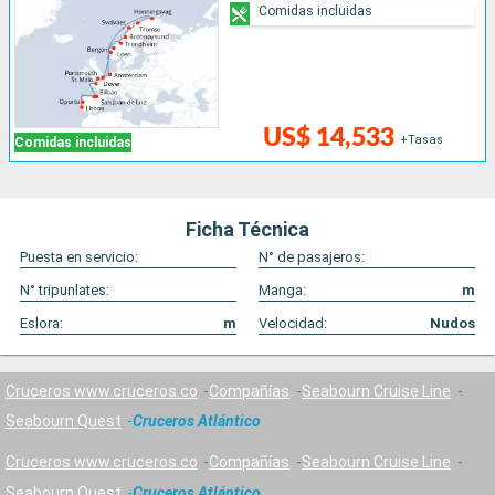
Comidas incluidas
US$ 14,533
+Tasas
Comidas incluidas
Ficha Técnica
Puesta en servicio:
N° de pasajeros:
N° tripunlates:
Manga:
m
Eslora:
m
Velocidad:
Nudos
Cruceros www.cruceros.co
Compañías
Seabourn Cruise Line
Seabourn Quest
Cruceros Atlántico
Cruceros www.cruceros.co
Compañías
Seabourn Cruise Line
Seabourn Quest
Cruceros Atlántico