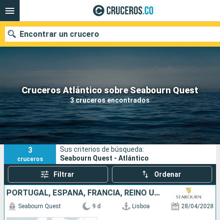
Encontrar un crucero
Cruceros Atlántico sobre Seabourn Quest
Fecha de salida
3 cruceros encontrados
Buscar
3
Sus criterios de búsqueda:
Seabourn Quest - Atlántico
cruceros
Filtrar
Ordenar
PORTUGAL, ESPAÑA, FRANCIA, REINO UNIDO
Seabourn Quest
9 d
Lisboa
28/04/2028