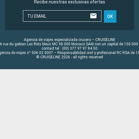
Recibe nuestras exclusivas ofertas
TU EMAIL
OK
Agencia de viajes especializada crucero – CRUISELINE
6 rue du gabian Les flots bleus MC 98 000 Monaco SAM con un capital de 150 000
contact tel : (00) 377 97 97 84 50
gencia de viajes n° 006 02 0007 – Responsabilidad civil y profesional RC RSA de
© CRUISELINE 2026 - all rights reserved