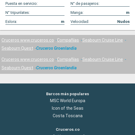
Puesta en servicio:
N° de pasajeros:
N° tripunlates:
Manga:
m
Eslora:
m
Velocidad:
Nudos
Cruceros www.cruceros.co
Compañías
Seabourn Cruise Line
Seabourn Quest
Cruceros Groenlandia
Cruceros www.cruceros.co
Compañías
Seabourn Cruise Line
Seabourn Quest
Cruceros Groenlandia
Barcos más populares
MSC World Europa
Icon of the Seas
Costa Toscana
Cruceros.co