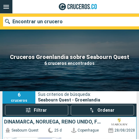
Encontrar un crucero
Cruceros Groenlandia sobre Seabourn Quest
Fecha de salida
6 cruceros encontrados
Buscar
6
Sus criterios de búsqueda:
Seabourn Quest - Groenlandia
cruceros
Filtrar
Ordenar
DINAMARCA, NORUEGA, REINO UNIDO, FÉROES (ISLAS), ISLANDIA, GROENLANDIA, CANADÁ
Seabourn Quest
25 d
Copenhague
28/08/2028