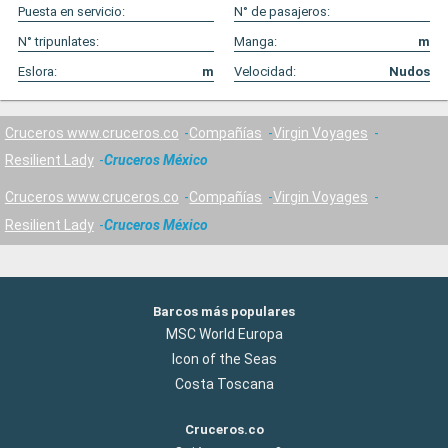
Puesta en servicio:
N° de pasajeros:
N° tripunlates:
Manga:
m
Eslora:
m
Velocidad:
Nudos
Cruceros www.cruceros.co
Compañías
Virgin Voyages
Resilient Lady
Cruceros México
Cruceros www.cruceros.co
Compañías
Virgin Voyages
Resilient Lady
Cruceros México
Barcos más populares
MSC World Europa
Icon of the Seas
Costa Toscana
Cruceros.co