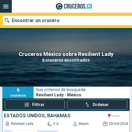
Encontrar un crucero
Cruceros México sobre Resilient Lady
Fecha de salida
6 cruceros encontrados
Buscar
6
Sus criterios de búsqueda:
Resilient Lady - México
cruceros
Filtrar
Ordenar
ESTADOS UNIDOS, BAHAMAS
Resilient Lady
5 d
Miami
20/04/2028