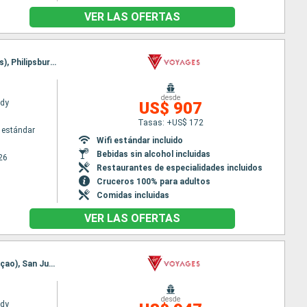
VER LAS OFERTAS
Itinerario : San Juan, San Thomas, Willemstad(Curaçao), Oranjestad (Aruba), Basseterre (St Kitts), Philipsburg, San Juan
desde
ady
US$ 907
Tasas: +US$ 172
 estándar
Wifi estándar incluido
Bebidas sin alcohol incluidas
26
Restaurantes de especialidades incluidos
Cruceros 100% para adultos
Comidas incluidas
VER LAS OFERTAS
Itinerario : San Juan, Basseterre (St Kitts), Fort-de-France, Oranjestad (Aruba), Willemstad(Curaçao), San Juan
desde
ady