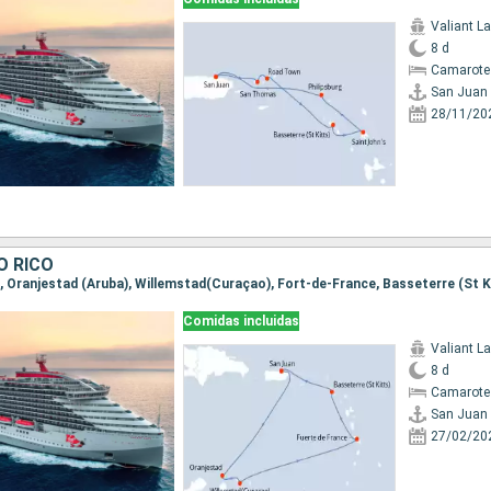
Valiant L
8 d
Camarote
San Juan
28/11/20
O RICO
Comidas incluidas
Valiant L
8 d
Camarote
San Juan
27/02/20