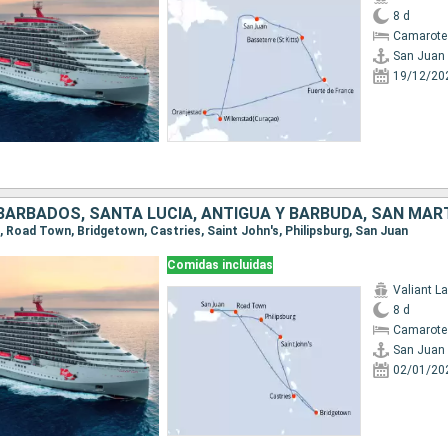
8 d
Camarote
San Juan
19/12/20
 BARBADOS, SANTA LUCIA, ANTIGUA Y BARBUDA, SAN MAR
n, Road Town, Bridgetown, Castries, Saint John's, Philipsburg, San Juan
Comidas incluidas
Valiant L
8 d
Camarote
San Juan
02/01/20