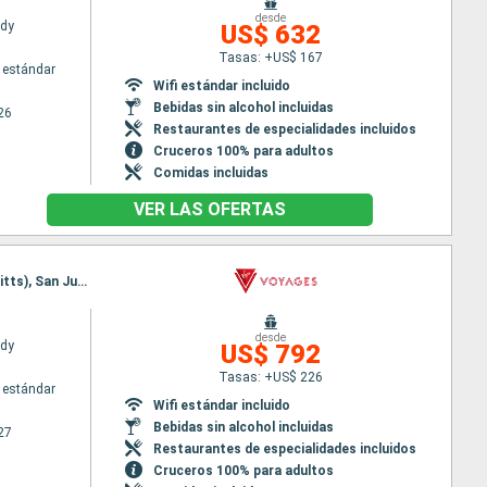
desde
ady
US$ 632
Tasas: +US$ 167
 estándar
Wifi estándar incluido
Bebidas sin alcohol incluidas
26
Restaurantes de especialidades incluidos
Cruceros 100% para adultos
Comidas incluidas
VER LAS OFERTAS
Itinerario : San Juan, Oranjestad (Aruba), Willemstad(Curaçao), Fort-de-France, Basseterre (St Kitts), San Juan
desde
ady
US$ 792
Tasas: +US$ 226
 estándar
Wifi estándar incluido
Bebidas sin alcohol incluidas
27
Restaurantes de especialidades incluidos
Cruceros 100% para adultos