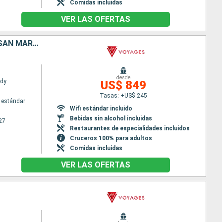
Comidas incluidas
VER LAS OFERTAS
PUERTO RICO, BARBADOS, SAN VINCENT Y LAS GRANADINAS, DOMINICA, SAN MARTÍN
desde
ady
US$ 849
Tasas: +US$ 245
 estándar
Wifi estándar incluido
Bebidas sin alcohol incluidas
27
Restaurantes de especialidades incluidos
Cruceros 100% para adultos
Comidas incluidas
VER LAS OFERTAS