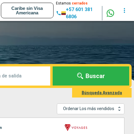
Estamos
cerrados
Caribe sin Visa
+57 601 381
Americana
6806
Buscar
 de salida
Búsqueda Avanzada
Ordenar Los más vendidos
an