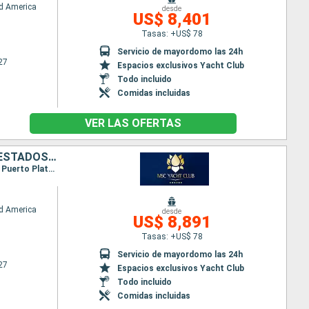
d America
desde
US$ 8,401
Tasas: +US$ 78
Servicio de mayordomo las 24h
27
Espacios exclusivos Yacht Club
Todo incluido
Comidas incluidas
VER LAS OFERTAS
HONDURAS, MÉXICO, BAHAMAS, REPÚBLICA DOMINICANA, PUERTO RICO, ESTADOS UNIDOS
Itinerario : Miami, Ocean cay MSC marine reserve, Roatan, Costa Maya, Cozumel, Nassau, Miami, Puerto Plata, San Juan, Ocean cay MSC marine reserve, Miami
d America
desde
US$ 8,891
Tasas: +US$ 78
Servicio de mayordomo las 24h
27
Espacios exclusivos Yacht Club
Todo incluido
Comidas incluidas