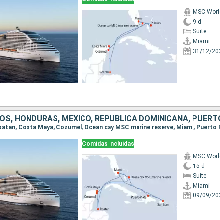
MSC Worl
9 d
Suite
Miami
31/12/20
Comidas incluidas
MSC Worl
15 d
Suite
Miami
09/09/20