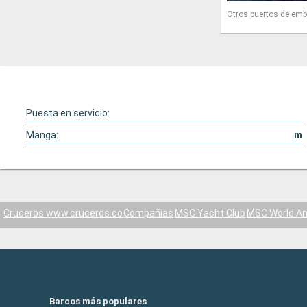
Otros puertos de emb
Puesta en servicio:
Manga:
m
Cruceros www.cruceros.co
Compañías
MSC Yacht Club
MSC World A
Barcos más populares