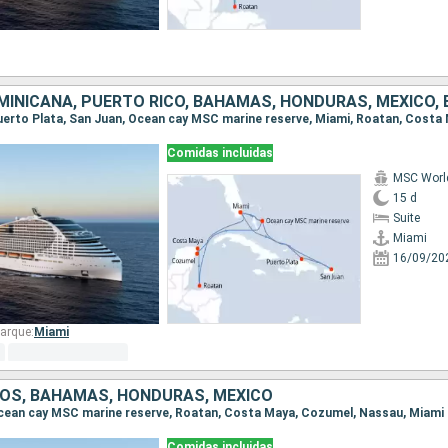
Comidas incluidas
MSC Worl
15 d
Suite
Miami
16/09/20
arque:
Miami
OS, BAHAMAS, HONDURAS, MÉXICO
 Ocean cay MSC marine reserve, Roatan, Costa Maya, Cozumel, Nassau, Miami
Comidas incluidas