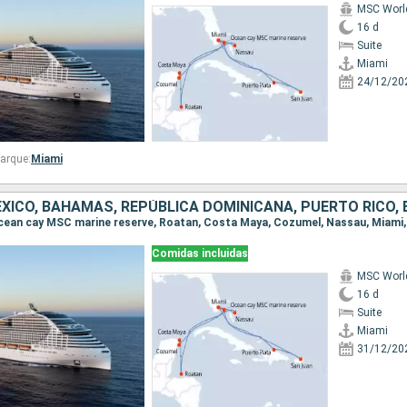
MSC Worl
16 d
Suite
Miami
24/12/20
arque:
Miami
Comidas incluidas
MSC Worl
16 d
Suite
Miami
31/12/20