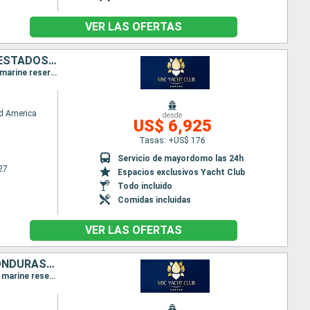
VER LAS OFERTAS
HONDURAS, MÉXICO, REPÚBLICA DOMINICANA, PUERTO RICO, BAHAMAS, ESTADOS UNIDOS
Itinerario : Miami, Roatan, Costa Maya, Cozumel, Miami, Puerto Plata, San Juan, Ocean cay MSC marine reserve, Miami
d America
desde
US$ 6,925
Tasas: +US$ 176
Servicio de mayordomo las 24h
27
Espacios exclusivos Yacht Club
Todo incluido
Comidas incluidas
VER LAS OFERTAS
ESTADOS UNIDOS, REPÚBLICA DOMINICANA, PUERTO RICO, BAHAMAS, HONDURAS, MÉXICO
Itinerario : Miami, Puerto Plata, San Juan, Ocean cay MSC marine reserve, Miami, Ocean cay MSC marine reserve, Roatan, Costa Maya, Cozumel, Nassau, Miami