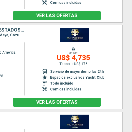
Comidas incluidas
VER LAS OFERTAS
REPÚBLICA DOMINICANA, PUERTO RICO, BAHAMAS, HONDURAS, MÉXICO, ESTADOS UNIDOS
Itinerario : Miami, Puerto Plata, San Juan, Ocean cay MSC marine reserve, Miami, Roatan, Costa Maya, Cozumel, Ocean cay MSC marine reserve, Miami
d America
desde
US$ 4,735
Tasas: +US$ 176
Servicio de mayordomo las 24h
28
Espacios exclusivos Yacht Club
Todo incluido
Comidas incluidas
VER LAS OFERTAS