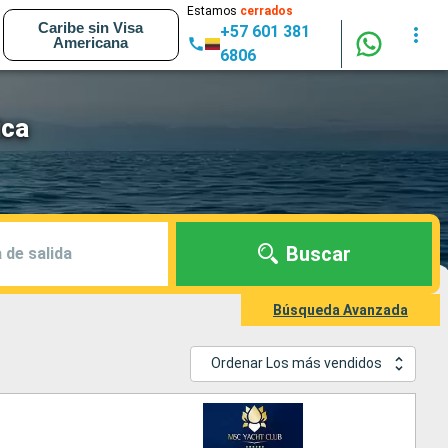
Estamos
cerrados
Caribe sin Visa
+57 601 381
Americana
6806
ica
Buscar
 de salida
Búsqueda Avanzada
Ordenar Los más vendidos