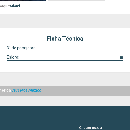
arque:
Miami
Ficha Técnica
N° de pasajeros:
Eslora:
m
merica
Cruceros México
Cruceros.co