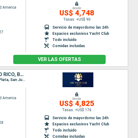
d America
desde
US$ 4,748
Tasas: +US$ 90
Servicio de mayordomo las 24h
27
Espacios exclusivos Yacht Club
Todo incluido
Comidas incluidas
VER LAS OFERTAS
ESTADOS UNIDOS, HONDURAS, MÉXICO, REPÚBLICA DOMINICANA, PUERTO RICO, BAHAMAS
Itinerario : Miami, Roatan, Costa Maya, Cozumel, Ocean cay MSC marine reserve, Miami, Puerto Plata, San Juan, Ocean cay MSC marine reserve, Miami
d America
desde
US$ 4,825
Tasas: +US$ 176
Servicio de mayordomo las 24h
28
Espacios exclusivos Yacht Club
Todo incluido
Comidas incluidas