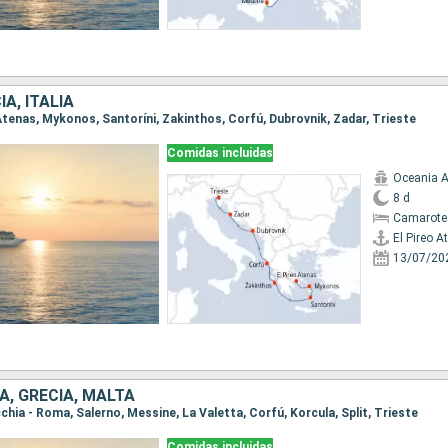
A, ITALIA
o Atenas, Mykonos, Santoríni, Zakinthos, Corfú, Dubrovnik, Zadar, Trieste
Comidas incluidas
Oceania A
8 d
Camarote
El Pireo A
13/07/20
IA, GRECIA, MALTA
ecchia - Roma, Salerno, Messine, La Valetta, Corfú, Korcula, Split, Trieste
Comidas incluidas