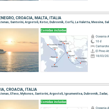
NEGRO, CROACIA, MALTA, ITALIA
Comidas incluidas
Oceania A
10 d
Camarote
El Pireo A
18/03/20
IA, CROACIA, ITALIA
o Atenas, Efeso, Mykonos, Santoríni, Argostoli, Igoumenitsa, Dubrovnik, Zadar,
Comidas incluidas
Oceania A