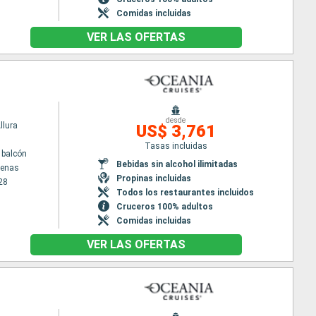
Comidas incluidas
VER LAS OFERTAS
desde
llura
US$ 3,761
Tasas incluidas
 balcón
Bebidas sin alcohol ilimitadas
tenas
Propinas incluidas
28
Todos los restaurantes incluidos
Cruceros 100% adultos
Comidas incluidas
VER LAS OFERTAS