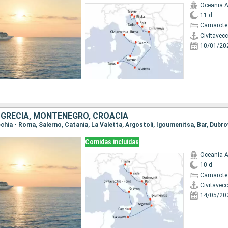
Oceania A
11 d
Camarote
Civitavec
10/01/20
, GRECIA, MONTENEGRO, CROACIA
Comidas incluidas
Oceania A
10 d
Camarote
Civitavec
14/05/20