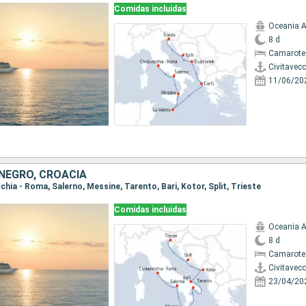
Comidas incluidas
Oceania A
8 d
Camarote
Civitavec
11/06/20
ENEGRO, CROACIA
ecchia - Roma, Salerno, Messine, Tarento, Bari, Kotor, Split, Trieste
Comidas incluidas
Oceania A
8 d
Camarote
Civitavec
23/04/20