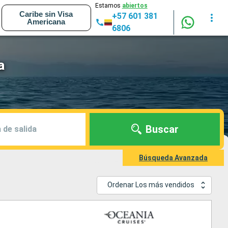
Estamos
abiertos
Caribe sin Visa
+57 601 381
Americana
6806
a
Buscar
 de salida
Búsqueda Avanzada
Ordenar Los más vendidos