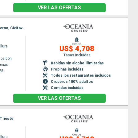
VER LAS OFERTAS
Itinerario : El Pireo Atenas, Santoríni, Argostoli, Kotor, Dubrovnik, Corfú, La Valetta, Messine, Salerno, Civitavecchia - Roma
desde
llura
US$ 4,708
Tasas incluidas
 balcón
Bebidas sin alcohol ilimitadas
tenas
Propinas incluidas
28
Todos los restaurantes incluidos
Cruceros 100% adultos
Comidas incluidas
VER LAS OFERTAS
 Trieste
desde
llura