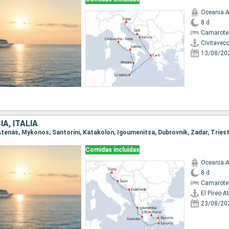
Oceania A
8 d
Camarote
Civitavec
13/08/20
A, ITALIA
o Atenas, Mykonos, Santoríni, Katakolon, Igoumenitsa, Dubrovnik, Zadar, Tries
Comidas incluidas
Oceania A
8 d
Camarote
El Pireo A
23/08/20