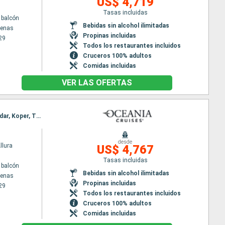
US$ 4,719
Tasas incluidas
 balcón
Bebidas sin alcohol ilimitadas
tenas
Propinas incluidas
29
Todos los restaurantes incluidos
Cruceros 100% adultos
Comidas incluidas
VER LAS OFERTAS
Itinerario : El Pireo Atenas, Efeso, Nauplie, Githion, Katakolon, Igoumenitsa, Kotor, Dubrovnik, Zadar, Koper, Trieste
desde
llura
US$ 4,767
Tasas incluidas
 balcón
Bebidas sin alcohol ilimitadas
tenas
Propinas incluidas
29
Todos los restaurantes incluidos
Cruceros 100% adultos
Comidas incluidas