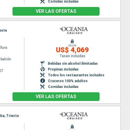
Comidas incluidas
VER LAS OFERTAS
ieste
desde
llura
US$ 4,069
Tasas incluidas
 balcón
Bebidas sin alcohol ilimitadas
Propinas incluidas
27
Todos los restaurantes incluidos
Cruceros 100% adultos
Comidas incluidas
VER LAS OFERTAS
eka, Trieste