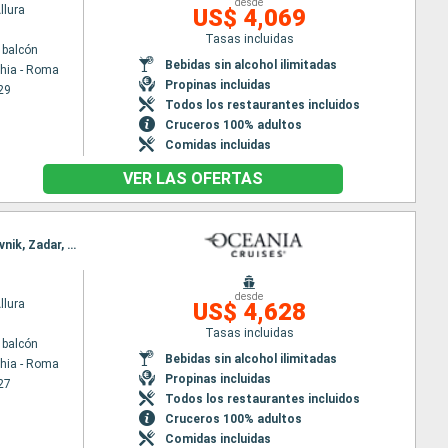
desde
llura
US$ 4,069
Tasas incluidas
 balcón
Bebidas sin alcohol ilimitadas
chia - Roma
Propinas incluidas
29
Todos los restaurantes incluidos
Cruceros 100% adultos
Comidas incluidas
VER LAS OFERTAS
Itinerario : Civitavecchia - Roma, Salerno, Catania, La Valetta, Argostoli, Igoumenitsa, Bar, Dubrovnik, Zadar, Trieste
desde
llura
US$ 4,628
Tasas incluidas
 balcón
Bebidas sin alcohol ilimitadas
chia - Roma
Propinas incluidas
27
Todos los restaurantes incluidos
Cruceros 100% adultos
Comidas incluidas