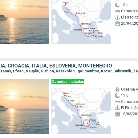
10 d
Camarote
El Pireo A
20/04/20
IA, CROACIA, ITALIA, ESLOVENIA, MONTENEGRO
Comidas incluidas
Oceania A
11 d
Camarote
El Pireo A
10/03/20