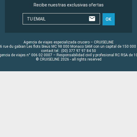
Recibe nuestras exclusivas ofertas
TU EMAIL
OK
Agencia de viajes especializada crucero – CRUISELINE
6 rue du gabian Les flots bleus MC 98 000 Monaco SAM con un capital de 150 000
contact tel : (00) 377 97 97 84 50
gencia de viajes n° 006 02 0007 – Responsabilidad civil y profesional RC RSA de
© CRUISELINE 2026 - all rights reserved