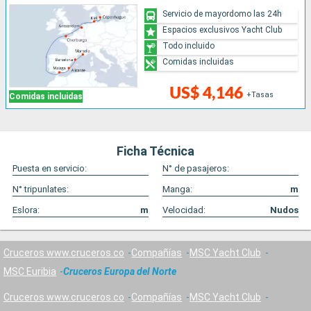
Servicio de mayordomo las 24h
Espacios exclusivos Yacht Club
Todo incluido
Comidas incluidas
US$ 4,146
+Tasas
Comidas incluidas
Ficha Técnica
Puesta en servicio:
N° de pasajeros:
N° tripunlates:
Manga:
m
Eslora:
m
Velocidad:
Nudos
Cruceros www.cruceros.co
Compañías
MSC Yacht Club
MSC Euribia
Cruceros Europa del Norte
Cruceros www.cruceros.co
Compañías
MSC Yacht Club