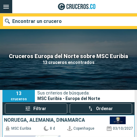
Encontrar un crucero
Cruceros Europa del Norte sobre MSC Euribia
Fecha de salida
13 cruceros encontrados
Buscar
13
Sus criterios de búsqueda:
MSC Euribia - Europa del Norte
cruceros
Filtrar
Ordenar
NORUEGA, ALEMANIA, DINAMARCA
MSC Euribia
8 d
Copenhague
03/10/2027