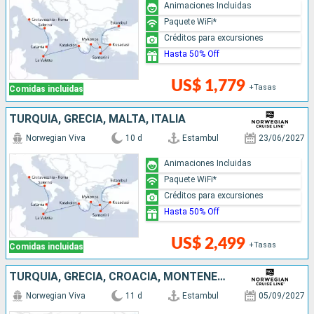
Animaciones Incluidas
Paquete WiFi*
Créditos para excursiones
Hasta 50% Off
US$ 1,779
+Tasas
Comidas incluidas
TURQUÍA, GRECIA, MALTA, ITALIA
Norwegian Viva
10 d
Estambul
23/06/2027
Animaciones Incluidas
Paquete WiFi*
Créditos para excursiones
Hasta 50% Off
US$ 2,499
+Tasas
Comidas incluidas
TURQUÍA, GRECIA, CROACIA, MONTENEGRO, ITALIA
Norwegian Viva
11 d
Estambul
05/09/2027