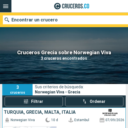
Encontrar un crucero
Cruceros Grecia sobre Norwegian Viva
Fecha de salida
3 cruceros encontrados
Buscar
3
Sus criterios de búsqueda:
Norwegian Viva - Grecia
cruceros
Filtrar
Ordenar
TURQUÍA, GRECIA, MALTA, ITALIA
Norwegian Viva
10 d
Estambul
07/09/2026