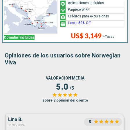
Animaciones Incluidas
Paquete WiFi*
Créditos para excursiones
Hasta 50% Off
US$ 3,149
+Tasas
Comidas incluidas
Opiniones de los usuarios sobre Norwegian
Viva
VALORACIÓN MEDIA
5.0
/5
sobre 2 opinión del cliente
Lina B.
5
11/06/2024