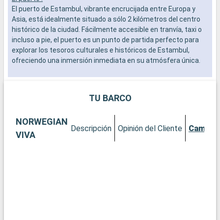
El puerto de Estambul, vibrante encrucijada entre Europa y
E
Asia, está idealmente situado a sólo 2 kilómetros del centro
c
histórico de la ciudad. Fácilmente accesible en tranvía, taxi o
i
incluso a pie, el puerto es un punto de partida perfecto para
c
explorar los tesoros culturales e históricos de Estambul,
e
ofreciendo una inmersión inmediata en su atmósfera única.
s
i
Qué visitar en Estambul
En esta fascinante metrópolis, descubra maravillas
Q
TU BARCO
arquitectónicas como la Mezquita Azul y la majestuosa Santa
K
Sofía, reflejo de la historia bizantina y otomana de la ciudad. El
a
NORWEGIAN
Palacio de Topkapi, residencia de los sultanes otomanos, es
c
Descripción
Opinión del Cliente
Camaro
un museo de visita obligada repleto de obras de arte y tesoros
i
VIVA
históricos. Pasee por el Gran Bazar para disfrutar de una
e
experiencia de compras en un laberinto de boutiques. Para
p
disfrutar de una vista impresionante de Estambul, es
P
imprescindible pasear o hacer un crucero por el Bósforo.
p
p
Qué visitar en los alrededores
p
A las afueras de Estambul, las Islas de los Príncipes, a un
corto trayecto en ferry, ofrecen una escapada tranquila con
Q