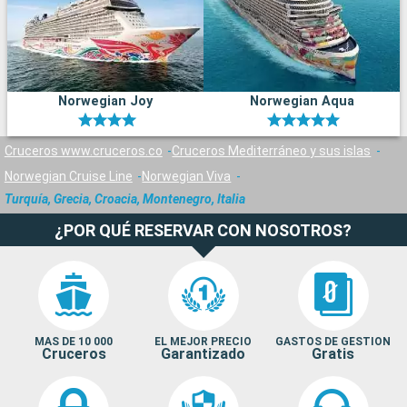
Norwegian Joy
Norwegian Aqua
Cruceros www.cruceros.co
Cruceros Mediterráneo y sus islas
Norwegian Cruise Line
Norwegian Viva
Turquía, Grecia, Croacia, Montenegro, Italia
¿POR QUÉ RESERVAR CON NOSOTROS?
MAS DE 10 000
EL MEJOR PRECIO
GASTOS DE GESTION
Cruceros
Garantizado
Gratis