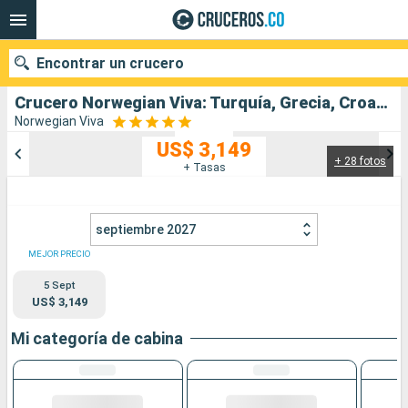
Encontrar un crucero
Crucero Norwegian Viva: Turquía, Grecia, Croacia, Montenegro, Italia salida desde Estambul
Norwegian Viva
US$ 3,149
+ 28 fotos
Nuestros destinos
+ Tasas
Fecha de salida
septiembre 2027
Puertos
Compañías
MEJOR PRECIO
5 Sept
Buscar
US$ 3,149
Mi categoría de cabina