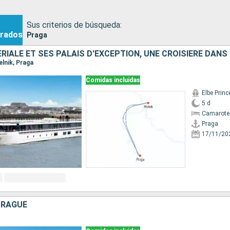
Sus criterios de búsqueda:
rados
Praga
elnik, Praga
Comidas incluidas
Elbe Prin
5 d
Camarote 
Praga
17/11/20
PRAGUE