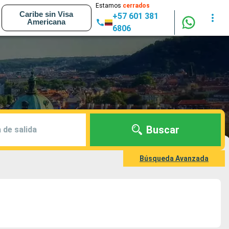
Estamos
cerrados
Caribe sin Visa
+57 601 381
Americana
6806
Buscar
 de salida
Búsqueda Avanzada