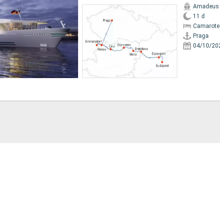
Amadeus
11 d
Camarote 
Praga
04/10/20