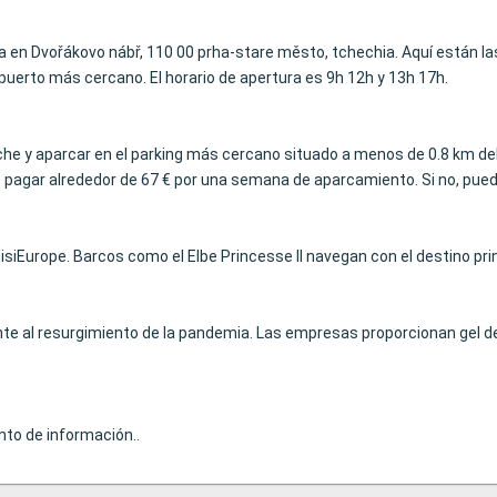
ra en Dvořákovo nábř, 110 00 prha-stare město, tchechia. Aquí están 
opuerto más cercano. El horario de apertura es 9h 12h y 13h 17h.
coche y aparcar en el parking más cercano situado a menos de 0.8 km del
pagar alrededor de 67 € por una semana de aparcamiento. Si no, puede 
siEurope. Barcos como el Elbe Princesse II navegan con el destino pri
e al resurgimiento de la pandemia. Las empresas proporcionan gel de
nto de información..