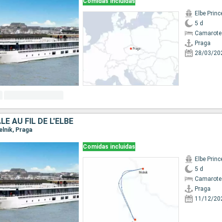
Comidas incluidas
Elbe Prin
5 d
Camarote 
Praga
28/03/20
E AU FIL DE L'ELBE
elnik, Praga
Comidas incluidas
Elbe Prin
5 d
Camarote 
Praga
11/12/20