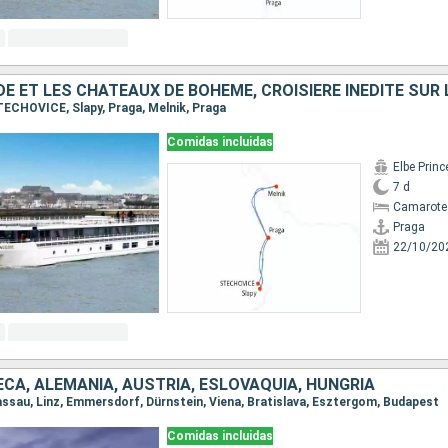
STECHOVICE, Slapy, Praga, Melnik, Praga
Comidas incluidas
Elbe Prin
7 d
Camarote 
Praga
22/10/20
CA, ALEMANIA, AUSTRIA, ESLOVAQUIA, HUNGRÍA
 Passau, Linz, Emmersdorf, Dürnstein, Viena, Bratislava, Esztergom, Budapest
Comidas incluidas