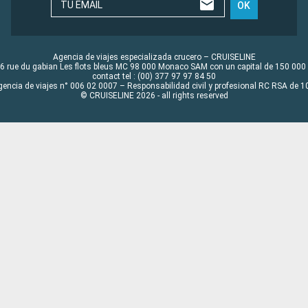
TU EMAIL
OK
Agencia de viajes especializada crucero – CRUISELINE
6 rue du gabian Les flots bleus MC 98 000 Monaco SAM con un capital de 150 000
contact tel : (00) 377 97 97 84 50
gencia de viajes n° 006 02 0007 – Responsabilidad civil y profesional RC RSA de
© CRUISELINE 2026 - all rights reserved