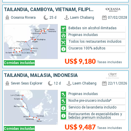
TAILANDIA, CAMBOYA, VIETNAM, FILIPINAS, CHINA, TAIWÁN, JAPÓN
Oceania Riviera
25 d
Laem Chabang
07/02/2028
Bebidas sin alcohol ilimitadas
Propinas incluidas
Todos los restaurantes incluidos
Cruceros 100% adultos
US$ 9,180
Tasas incluidas
Comidas incluidas
TAILANDIA, MALASIA, INDONESIA
Seven Seas Explorer
12 d
Laem Chabang
22/11/2026
Propinas incluidas
Noche pre-crucero incluida*
Servicio de lavanderia incluido
Restaurantes de especialidades y
bebidas premium incluidos
US$ 9,487
Tasas incluidas
Comidas incluidas