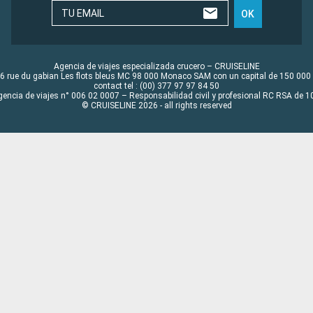
TU EMAIL
OK
Agencia de viajes especializada crucero – CRUISELINE
6 rue du gabian Les flots bleus MC 98 000 Monaco SAM con un capital de 150 000
contact tel : (00) 377 97 97 84 50
gencia de viajes n° 006 02 0007 – Responsabilidad civil y profesional RC RSA de
© CRUISELINE 2026 - all rights reserved