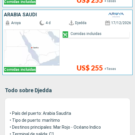
US$ 255
+Tasas
Comidas incluidas
ARABIA SAUDÍ
Aroya
4 d
Djedda
17/12/2026
Comidas incluidas
US$ 255
+Tasas
Comidas incluidas
Todo sobre Djedda
• País del puerto: Arabia Saudita
• Tipo de puerto: marítimo
• Destinos principales: Mar Rojo - Océano Indico
• Terminal de salida: C1